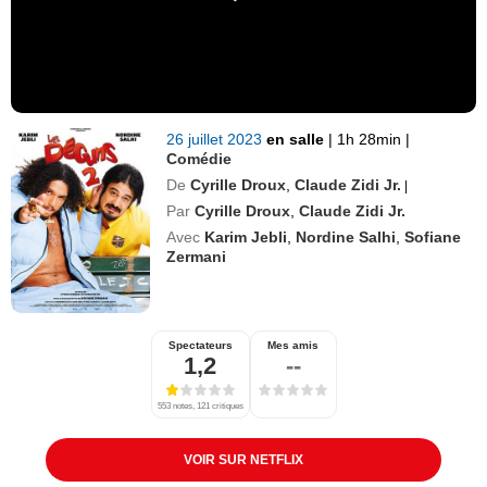
26 juillet 2023
en salle
|
1h 28min
|
Comédie
De
Cyrille Droux
,
Claude Zidi Jr.
|
Par
Cyrille Droux
,
Claude Zidi Jr.
Avec
Karim Jebli
,
Nordine Salhi
,
Sofiane
Zermani
Spectateurs
Mes amis
1,2
--
553 notes, 121 critiques
VOIR SUR NETFLIX