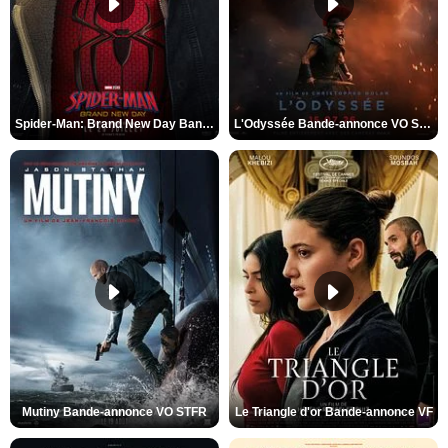
Spider-Man: Brand New Day Bande-annonce VO STFR
L'Odyssée Bande-annonce VO STFR
Mutiny Bande-annonce VO STFR
Le Triangle d'or Bande-annonce VF