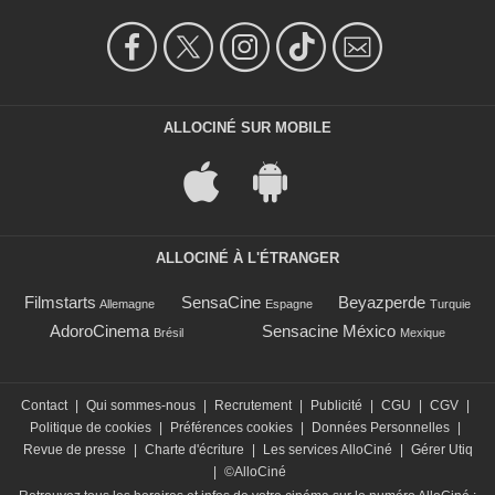
ALLOCINÉ SUR MOBILE
ALLOCINÉ À L'ÉTRANGER
Filmstarts
SensaCine
Beyazperde
Allemagne
Espagne
Turquie
AdoroCinema
Sensacine México
Brésil
Mexique
Contact
|
Qui sommes-nous
|
Recrutement
|
Publicité
|
CGU
|
CGV
|
Politique de cookies
|
Préférences cookies
|
Données Personnelles
|
Revue de presse
|
Charte d'écriture
|
Les services AlloCiné
|
Gérer Utiq
|
©AlloCiné