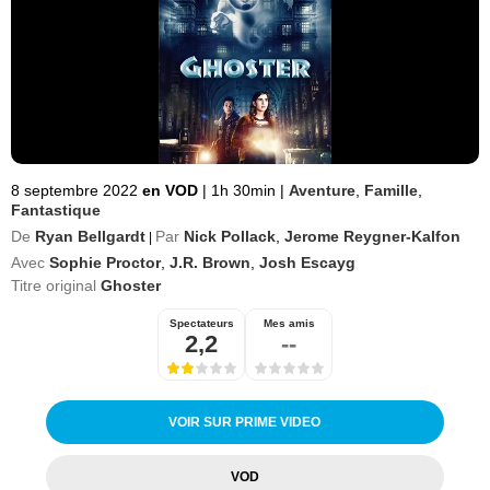
8 septembre 2022
en VOD
|
1h 30min
|
Aventure
,
Famille
,
Fantastique
De
Ryan Bellgardt
Par
Nick Pollack
,
Jerome Reygner-Kalfon
|
Avec
Sophie Proctor
,
J.R. Brown
,
Josh Escayg
Titre original
Ghoster
Spectateurs
Mes amis
2,2
--
VOIR SUR PRIME VIDEO
VOD