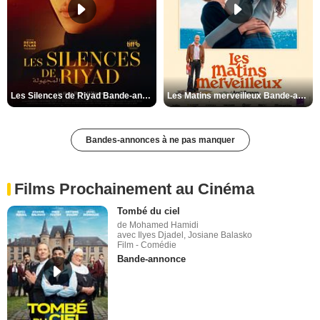
Les Silences de Riyad Bande-annonce VO STFR
Les Matins merveilleux Bande-annonce VF
Bandes-annonces à ne pas manquer
Films Prochainement au Cinéma
Tombé du ciel
de Mohamed Hamidi
avec Ilyes Djadel, Josiane Balasko
Film - Comédie
Bande-annonce