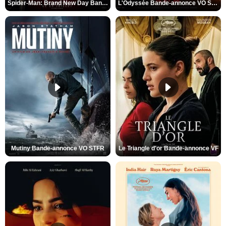
Spider-Man: Brand New Day Bande-annonce VO STFR
L'Odyssée Bande-annonce VO STFR
Mutiny Bande-annonce VO STFR
Le Triangle d'or Bande-annonce VF