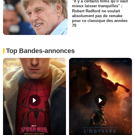
"Il y a certains films qu'il vaut
mieux laisser tranquilles" :
Robert Redford ne voulait
absolument pas de remake
pour ce classique des années
70
Top Bandes-annonces