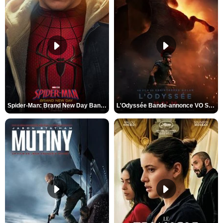
Spider-Man: Brand New Day Bande-annonce VO STFR
L'Odyssée Bande-annonce VO STFR