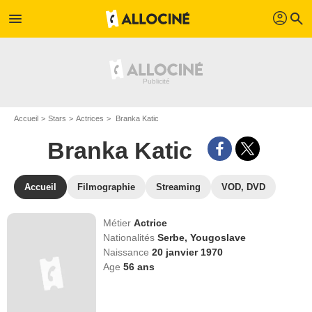
profil
menu
search
Accueil
Stars
Actrices
Branka Katic
Branka Katic
Accueil
Filmographie
Streaming
VOD, DVD
Métier
Actrice
Nationalités
Serbe,
Yougoslave
Naissance
20 janvier 1970
Age
56
ans