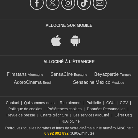
ALLOCINÉ SUR MOBILE
ALLOCINÉ À L'ÉTRANGER
Filmstarts
SensaCine
Beyazperde
Allemagne
Espagne
Turquie
AdoroCinema
Sensacine México
Brésil
Mexique
Contact
|
Qui sommes-nous
|
Recrutement
|
Publicité
|
CGU
|
CGV
|
Politique de cookies
|
Préférences cookies
|
Données Personnelles
|
Revue de presse
|
Charte d'écriture
|
Les services AlloCiné
|
Gérer Utiq
|
©AlloCiné
Retrouvez tous les horaires et infos de votre cinéma sur le numéro AlloCiné :
0 892 892 892
(0,90€/minute)