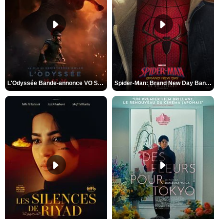
L'Odyssée Bande-annonce VO STFR
Spider-Man: Brand New Day Bande-annonce VO STFR