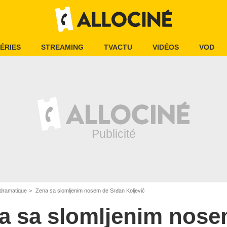
ÉRIES
STREAMING
TVACTU
VIDÉOS
VOD
dramatique
Zena sa slomljenim nosem de Srđan Koljević
a sa slomljenim nos