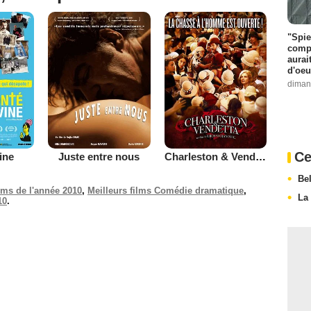
"Spie
compl
aurai
d'oeu
diman
Ce
ine
Juste entre nous
Charleston & Vendetta
Be
ilms de l'année 2010
,
Meilleurs films Comédie dramatique
,
La 
10
.