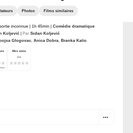
tateurs
Photos
Films similaires
sortie inconnue
|
1h 45min
|
Comédie dramatique
n Koljević
Par
Srđan Koljević
|
bojsa Glogovac
,
Anica Dobra
,
Branka Katic
urs
Mes amis
--
tique