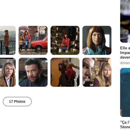
Elle 
Impac
deven
diman
17 Photos
"Ça l
Stone