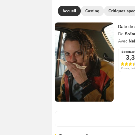
Accueil
Casting
Critiques spec
Date de 
De
Srđa
Avec
Ne
Spectate
3,3
10 notes, 1 cri