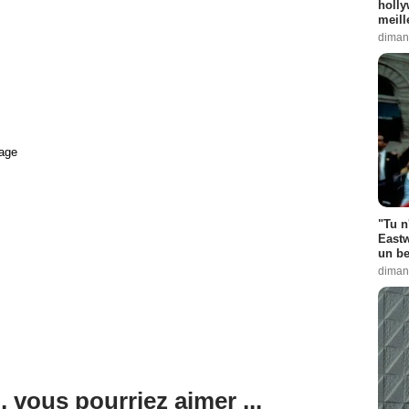
holly
meill
diman
age
"Tu n
Eastw
un be
diman
, vous pourriez aimer ...