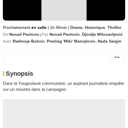
Prochainement
en salle
|
1h 45min
|
Drame
,
Historique
,
Thriller
De
Nenad Pavlovic
Par
Nenad Pavlovic
,
Djordje Milosavljević
|
Avec
Radivoje Bukvic
,
Predrag 'Miki' Manojlovic
,
Nada Sargin
Synopsis
Dans la Yougoslavie communiste, un aspirant journaliste enquête
sur un meurtre dans la campagne.