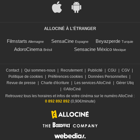
ALLOCINÉ À L'ÉTRANGER
Filmstarts
SensaCine
Beyazperde
Allemagne
Espagne
Turquie
AdoroCinema
Sensacine México
Brésil
Mexique
Contact
|
Qui sommes-nous
|
Recrutement
|
Publicité
|
CGU
|
CGV
|
Politique de cookies
|
Préférences cookies
|
Données Personnelles
|
Revue de presse
|
Charte d'écriture
|
Les services AlloCiné
|
Gérer Utiq
|
©AlloCiné
Retrouvez tous les horaires et infos de votre cinéma sur le numéro AlloCiné :
0 892 892 892
(0,90€/minute)