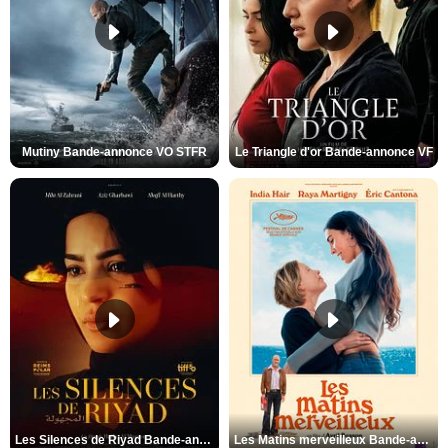
Mutiny Bande-annonce VO STFR
Le Triangle d'or Bande-annonce VF
Les Silences de Riyad Bande-annonce VO STFR
Les Matins merveilleux Bande-annonce VF