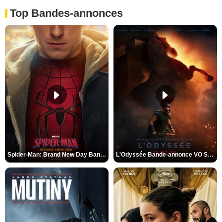
Top Bandes-annonces
Spider-Man: Brand New Day Bande-annonce VO STFR
L'Odyssée Bande-annonce VO STFR