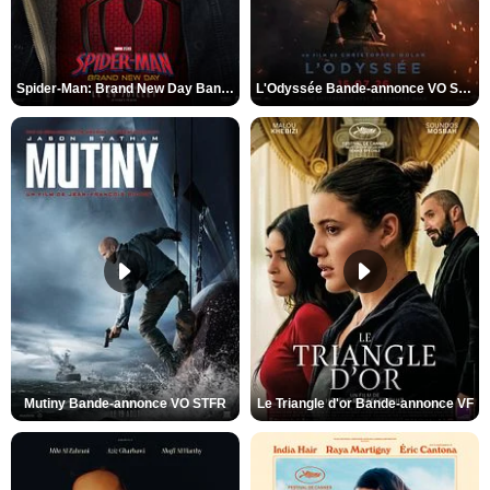
Spider-Man: Brand New Day Bande-annonce VO STFR
L'Odyssée Bande-annonce VO STFR
Mutiny Bande-annonce VO STFR
Le Triangle d'or Bande-annonce VF