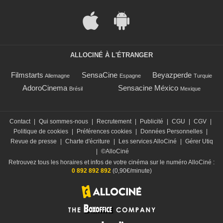
ALLOCINÉ À L'ÉTRANGER
Filmstarts
SensaCine
Beyazperde
Allemagne
Espagne
Turquie
AdoroCinema
Sensacine México
Brésil
Mexique
Contact
|
Qui sommes-nous
|
Recrutement
|
Publicité
|
CGU
|
CGV
|
Politique de cookies
|
Préférences cookies
|
Données Personnelles
|
Revue de presse
|
Charte d'écriture
|
Les services AlloCiné
|
Gérer Utiq
|
©AlloCiné
Retrouvez tous les horaires et infos de votre cinéma sur le numéro AlloCiné :
0 892 892 892
(0,90€/minute)