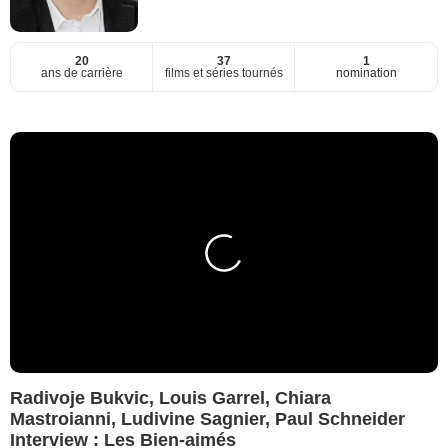
20
37
1
ans de carrière
films et séries tournés
nomination
Radivoje Bukvic, Louis Garrel, Chiara
Mastroianni, Ludivine Sagnier, Paul Schneider
Interview : Les Bien-aimés