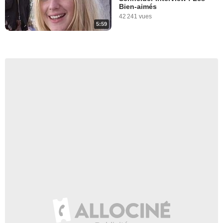
Bien-aimés
42 241 vues
5:59