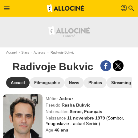
profil
menu
search
Accueil
Stars
Acteurs
Radivoje Bukvic
Radivoje Bukvic
Accueil
Filmographie
News
Photos
Streaming
Métier
Acteur
Pseudo
Rasha Bukvic
Nationalités
Serbe,
Français
Naissance
11 novembre 1979
(Sombor,
Yougoslavie - actuel Serbie)
Age
46
ans