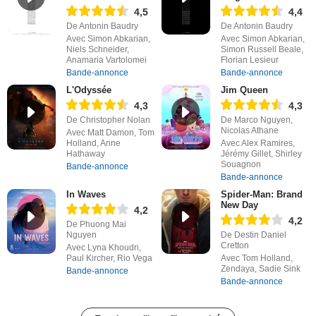
4,5
4,4
De Antonin Baudry
De Antonin Baudry
Avec Simon Abkarian,
Avec Simon Abkarian,
Niels Schneider,
Simon Russell Beale,
Anamaria Vartolomei
Florian Lesieur
Bande-annonce
Bande-annonce
L'Odyssée
Jim Queen
4,3
4,3
De Christopher Nolan
De Marco Nguyen,
Nicolas Athane
Avec Matt Damon, Tom
Holland, Anne
Avec Alex Ramires,
Hathaway
Jérémy Gillet, Shirley
Souagnon
Bande-annonce
Bande-annonce
In Waves
Spider-Man: Brand
New Day
4,2
4,2
De Phuong Mai
Nguyen
De Destin Daniel
Cretton
Avec Lyna Khoudri,
Paul Kircher, Rio Vega
Avec Tom Holland,
Zendaya, Sadie Sink
Bande-annonce
Bande-annonce