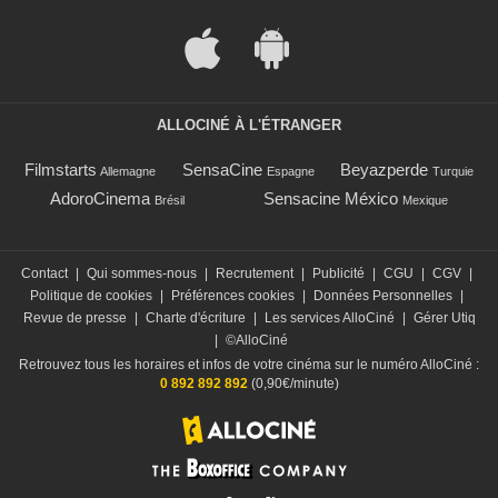
ALLOCINÉ À L'ÉTRANGER
Filmstarts
SensaCine
Beyazperde
Allemagne
Espagne
Turquie
AdoroCinema
Sensacine México
Brésil
Mexique
Contact
|
Qui sommes-nous
|
Recrutement
|
Publicité
|
CGU
|
CGV
|
Politique de cookies
|
Préférences cookies
|
Données Personnelles
|
Revue de presse
|
Charte d'écriture
|
Les services AlloCiné
|
Gérer Utiq
|
©AlloCiné
Retrouvez tous les horaires et infos de votre cinéma sur le numéro AlloCiné :
0 892 892 892
(0,90€/minute)