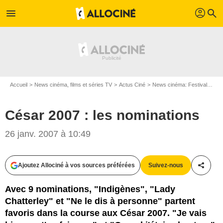
profil
menu
search
Accueil
News cinéma, films et séries TV
Actus Ciné
News cinéma: Festivals
Cé
César 2007 : les nominations
26 janv. 2007 à 10:49
Ajoutez Allociné à vos sources préférées
Suivez-nous
Partag
Avec 9 nominations, "Indigènes", "Lady
Chatterley" et "Ne le dis à personne" partent
favoris dans la course aux César 2007. "Je vais