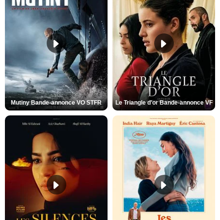
Mutiny Bande-annonce VO STFR
Le Triangle d'or Bande-annonce VF