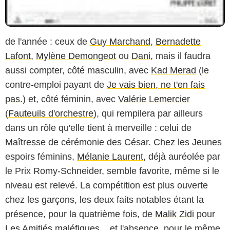
de l'année : ceux de
Guy Marchand
,
Bernadette
Lafont
,
Mylène Demongeot
ou
Dani
, mais il faudra
aussi compter, côté masculin, avec
Kad Merad
(le
contre-emploi payant de
Je vais bien, ne t'en fais
pas.
) et, côté féminin, avec
Valérie Lemercier
(
Fauteuils d'orchestre
), qui rempilera par ailleurs
dans un rôle qu'elle tient à merveille : celui de
Maîtresse de cérémonie des César. Chez les Jeunes
espoirs féminins,
Mélanie Laurent
, déjà auréolée par
le Prix Romy-Schneider, semble favorite, même si le
niveau est relevé. La compétition est plus ouverte
chez les garçons, les deux faits notables étant la
présence, pour la quatrième fois, de
Malik Zidi
pour
Les Amitiés maléfiques
... et l'absence, pour le même