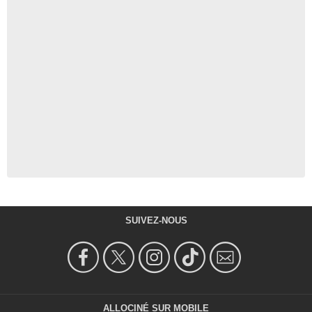
SUIVEZ-NOUS
ALLOCINÉ SUR MOBILE