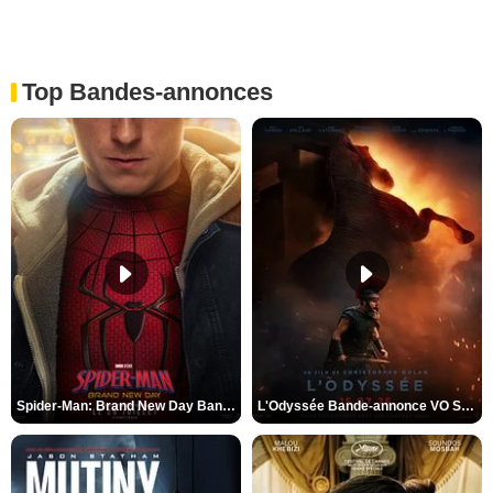
Top Bandes-annonces
Spider-Man: Brand New Day Bande-annonce VO STFR
L'Odyssée Bande-annonce VO STFR