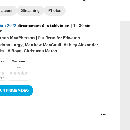
tateurs
Streaming
Photos
bre 2022
directement à la télévision
|
1h 30min
|
e
than MacPherson
Par
Jennifer Edwards
|
rdana Largy
,
Matthew MacCaull
,
Ashley Alexander
ginal
A Royal Christmas Match
urs
Mes amis
--
tiques
SUR PRIME VIDEO