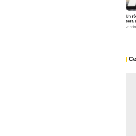
Un rô
sera 
vendr
Ce