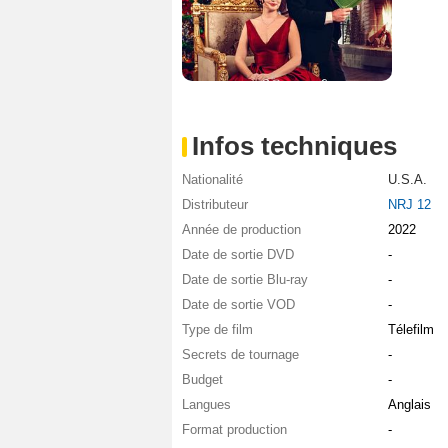
Infos techniques
Nationalité
U.S.A.
Distributeur
NRJ 12
Année de production
2022
Date de sortie DVD
-
Date de sortie Blu-ray
-
Date de sortie VOD
-
Type de film
Télefilm
Secrets de tournage
-
Budget
-
Langues
Anglais
Format production
-