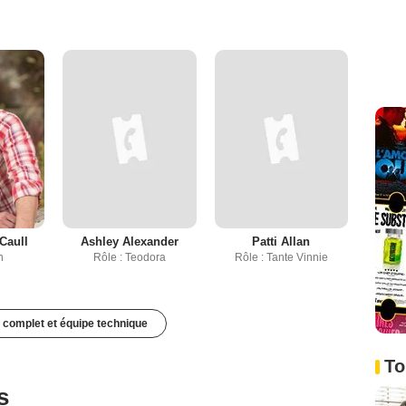
Caull
Ashley Alexander
Patti Allan
n
Rôle : Teodora
Rôle : Tante Vinnie
 complet et équipe technique
To
s