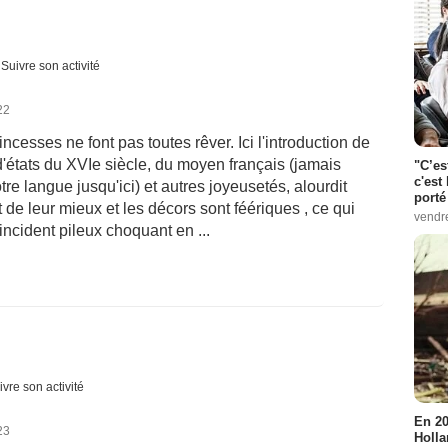
Suivre son activité
22
princesses ne font pas toutes rêver. Ici l'introduction de
 d'états du XVIe siècle, du moyen français (jamais
"C’es
c'est 
re langue jusqu'ici) et autres joyeusetés, alourdit
porté
t de leur mieux et les décors sont féériques , ce qui
vendr
incident pileux choquant en ...
ivre son activité
En 20
23
Holla