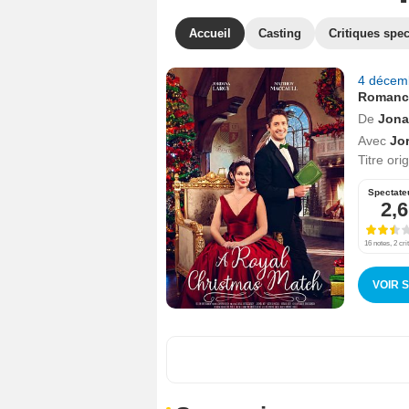
Accueil
Casting
Critiques spec
4 décem
Romanc
De
Jona
Avec
Jo
Titre ori
Spectate
2,6
16 notes, 2 cri
VOIR 