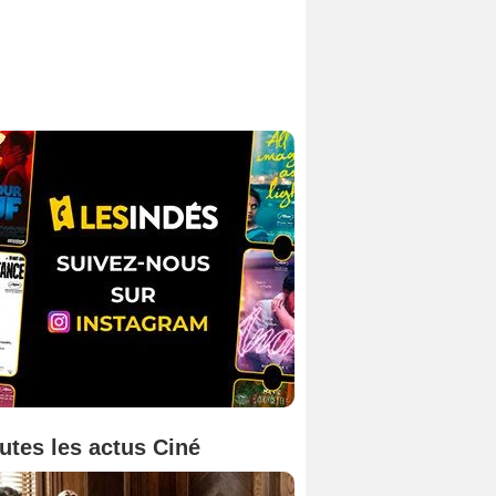
utes les actus Ciné