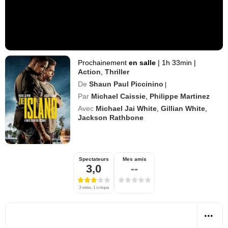
Prochainement
en salle
|
1h 33min
|
Action
,
Thriller
De
Shaun Paul Piccinino
|
Par
Michael Caissie
,
Philippe Martinez
Avec
Michael Jai White
,
Gillian White
,
Jackson Rathbone
Spectateurs
Mes amis
3,0
--
3 notes, 1 critique