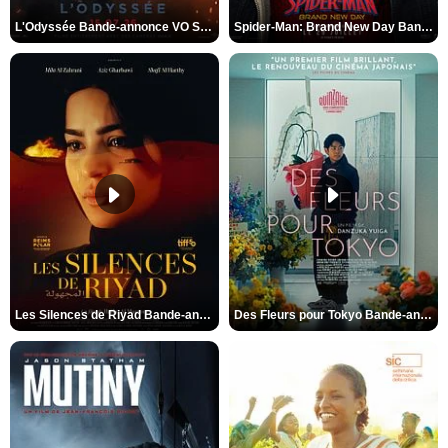
L'Odyssée Bande-annonce VO STFR
Spider-Man: Brand New Day Bande-annonce VO STFR
Les Silences de Riyad Bande-annonce VO STFR
Des Fleurs pour Tokyo Bande-annonce VO STFR