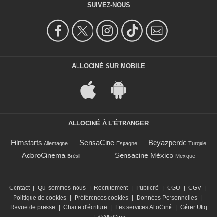
SUIVEZ-NOUS
ALLOCINÉ SUR MOBILE
ALLOCINÉ À L'ÉTRANGER
Filmstarts
SensaCine
Beyazperde
Allemagne
Espagne
Turquie
AdoroCinema
Sensacine México
Brésil
Mexique
Contact
|
Qui sommes-nous
|
Recrutement
|
Publicité
|
CGU
|
CGV
|
Politique de cookies
|
Préférences cookies
|
Données Personnelles
|
Revue de presse
|
Charte d'écriture
|
Les services AlloCiné
|
Gérer Utiq