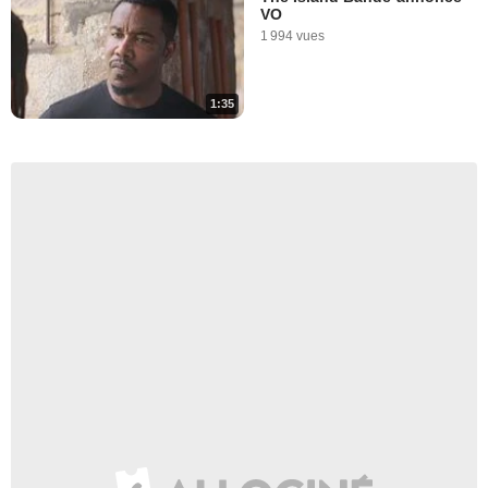
VO
1 994 vues
1:35