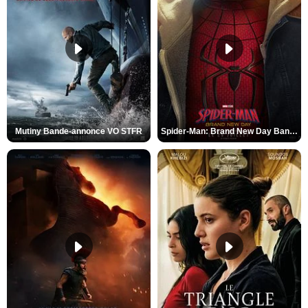
Mutiny Bande-annonce VO STFR
Spider-Man: Brand New Day Bande-annonce VO STFR