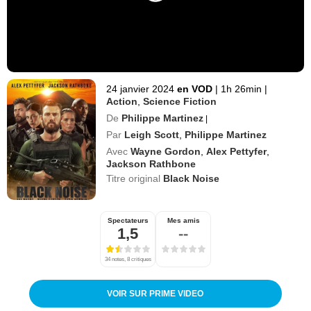
24 janvier 2024
en VOD
|
1h 26min
|
Action
,
Science Fiction
De
Philippe Martinez
|
Par
Leigh Scott
,
Philippe Martinez
Avec
Wayne Gordon
,
Alex Pettyfer
,
Jackson Rathbone
Titre original
Black Noise
Spectateurs
Mes amis
1,5
--
34 notes, 8 critiques
VOIR SUR PRIME VIDEO