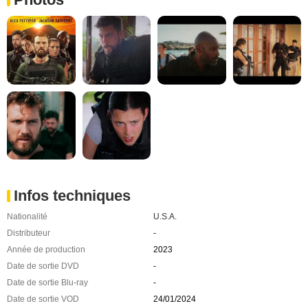
Infos techniques
Nationalité
U.S.A.
Distributeur
-
Année de production
2023
Date de sortie DVD
-
Date de sortie Blu-ray
-
Date de sortie VOD
24/01/2024