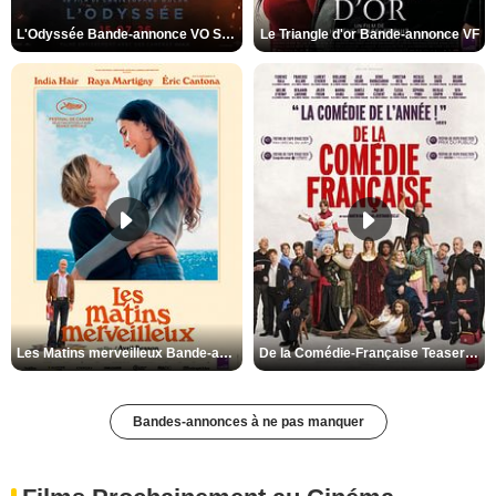
L'Odyssée Bande-annonce VO STFR
Le Triangle d'or Bande-annonce VF
Les Matins merveilleux Bande-annonce VF
De la Comédie-Française Teaser VF
Bandes-annonces à ne pas manquer