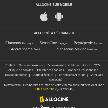
ALLOCINÉ SUR MOBILE
ALLOCINÉ À L'ÉTRANGER
Filmstarts
SensaCine
Beyazperde
Allemagne
Espagne
Turquie
AdoroCinema
Sensacine México
Brésil
Mexique
Contact
|
Qui sommes-nous
|
Recrutement
|
Publicité
|
CGU
|
CGV
|
Politique de cookies
|
Préférences cookies
|
Données Personnelles
|
Revue de presse
|
Charte d'écriture
|
Les services AlloCiné
|
Gérer Utiq
|
©AlloCiné
Retrouvez tous les horaires et infos de votre cinéma sur le numéro AlloCiné :
0 892 892 892
(0,90€/minute)