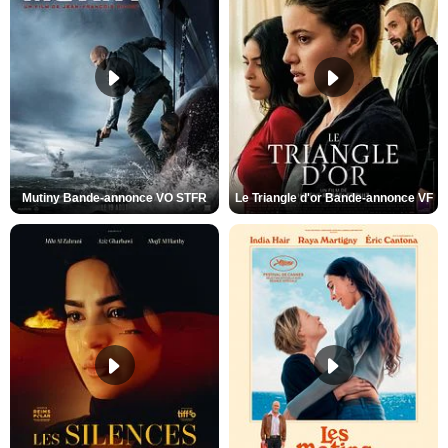
Mutiny Bande-annonce VO STFR
Le Triangle d'or Bande-annonce VF