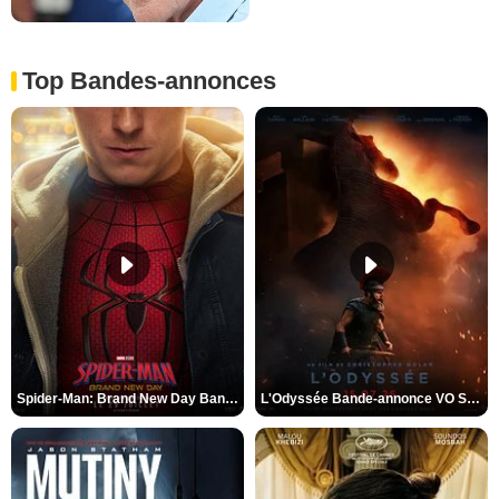
Top Bandes-annonces
Spider-Man: Brand New Day Bande-annonce VO STFR
L'Odyssée Bande-annonce VO STFR