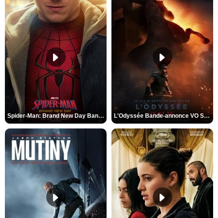
Spider-Man: Brand New Day Bande-annonce VO STFR
L'Odyssée Bande-annonce VO STFR