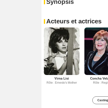
Synopsis
Acteurs et actrices
Virna Lisi
Concha Vel
Rôle : Ernesto's Mother
Rôle : Reg
Casting