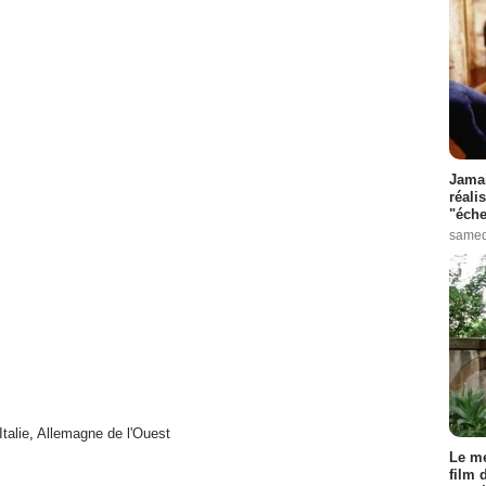
Jamai
réali
"éche
samed
Italie
,
Allemagne de l'Ouest
Le me
film 