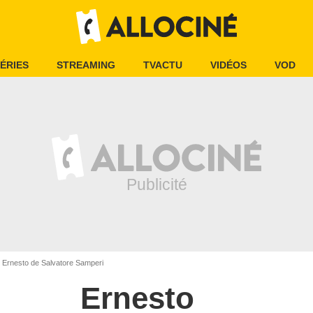
ÉRIES
STREAMING
TVACTU
VIDÉOS
VOD
Ernesto de Salvatore Samperi
Ernesto