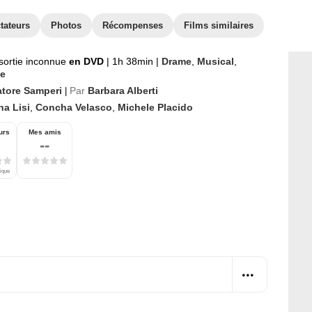
tateurs
Photos
Récompenses
Films similaires
sortie inconnue
en DVD
|
1h 38min
|
Drame
,
Musical
,
e
atore Samperi
Par
Barbara Alberti
|
na Lisi
,
Concha Velasco
,
Michele Placido
urs
Mes amis
--
tique