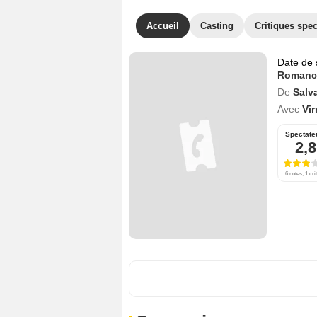
Accueil
Casting
Critiques spec
Date de 
Romanc
De
Salv
Avec
Vir
Spectate
2,8
6 notes, 1 cri