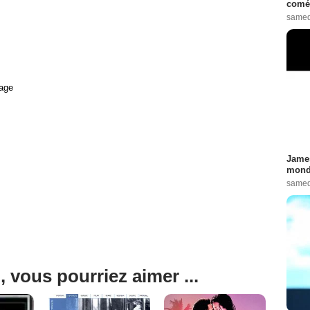
comé
samed
age
James
monde
samed
, vous pourriez aimer ...