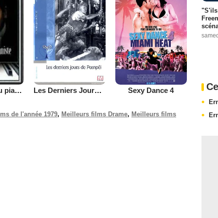
"S'il
Freem
scéna
samed
Ce
Les Derniers Jours de Pompei
Sexy Dance 4
La Légende du pianiste sur l'océan
Er
ilms de l'année 1979
,
Meilleurs films Drame
,
Meilleurs films
Er