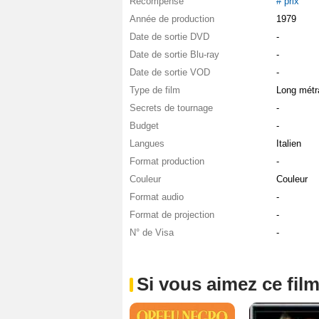
Récompense
# prix
Année de production
1979
Date de sortie DVD
-
Date de sortie Blu-ray
-
Date de sortie VOD
-
Type de film
Long métr
Secrets de tournage
-
Budget
-
Langues
Italien
Format production
-
Couleur
Couleur
Format audio
-
Format de projection
-
N° de Visa
-
Si vous aimez ce film