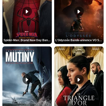
Spider-Man: Brand New Day Bande-annonce VO STFR
L'Odyssée Bande-annonce VO STFR