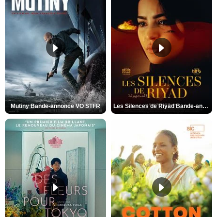
Mutiny Bande-annonce VO STFR
Les Silences de Riyad Bande-annonce VO STFR