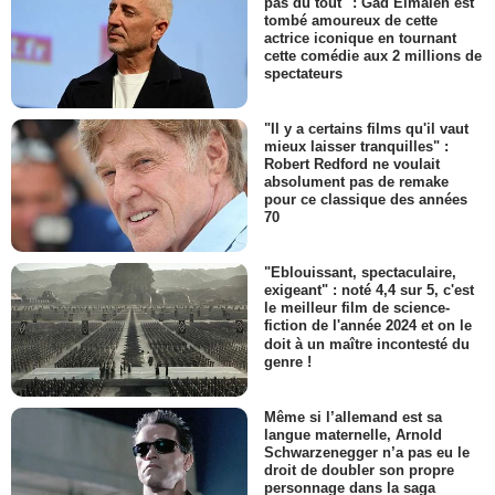
pas du tout" : Gad Elmaleh est
tombé amoureux de cette
actrice iconique en tournant
cette comédie aux 2 millions de
spectateurs
"Il y a certains films qu'il vaut
mieux laisser tranquilles" :
Robert Redford ne voulait
absolument pas de remake
pour ce classique des années
70
"Eblouissant, spectaculaire,
exigeant" : noté 4,4 sur 5, c'est
le meilleur film de science-
fiction de l'année 2024 et on le
doit à un maître incontesté du
genre !
Même si l’allemand est sa
langue maternelle, Arnold
Schwarzenegger n’a pas eu le
droit de doubler son propre
personnage dans la saga