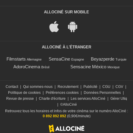
ALLOCINÉ SUR MOBILE
ALLOCINÉ À L'ÉTRANGER
Filmstarts
SensaCine
Beyazperde
Allemagne
Espagne
Turquie
AdoroCinema
Sensacine México
Brésil
Mexique
Contact
|
Qui sommes-nous
|
Recrutement
|
Publicité
|
CGU
|
CGV
|
Politique de cookies
|
Préférences cookies
|
Données Personnelles
|
Revue de presse
|
Charte d'écriture
|
Les services AlloCiné
|
Gérer Utiq
|
©AlloCiné
Retrouvez tous les horaires et infos de votre cinéma sur le numéro AlloCiné :
0 892 892 892
(0,90€/minute)