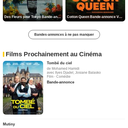
Des Fleurs pour Tokyo Bande-annonce VO STFR
Cotton Queen Bande-annonce VO STFR
Bandes-annonces à ne pas manquer
Films Prochainement au Cinéma
Tombé du ciel
de Mohamed Hamidi
avec Ilyes Djadel, Josiane Balasko
Film - Comédie
Bande-annonce
Mutiny