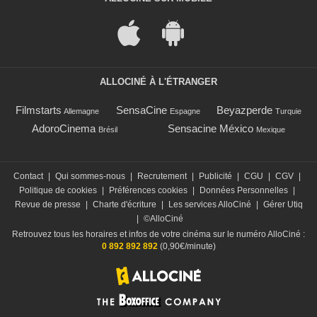
ALLOCINÉ À L'ÉTRANGER
Filmstarts
SensaCine
Beyazperde
Allemagne
Espagne
Turquie
AdoroCinema
Sensacine México
Brésil
Mexique
Contact
|
Qui sommes-nous
|
Recrutement
|
Publicité
|
CGU
|
CGV
|
Politique de cookies
|
Préférences cookies
|
Données Personnelles
|
Revue de presse
|
Charte d'écriture
|
Les services AlloCiné
|
Gérer Utiq
|
©AlloCiné
Retrouvez tous les horaires et infos de votre cinéma sur le numéro AlloCiné :
0 892 892 892
(0,90€/minute)