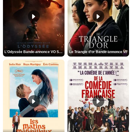
L'Odyssée Bande-annonce VO STFR
Le Triangle d'or Bande-annonce VF