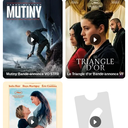
Mutiny Bande-annonce VO STFR
Le Triangle d'or Bande-annonce VF