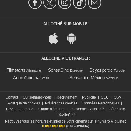
ALLOCINÉ SUR MOBILE
ALLOCINÉ À L'ÉTRANGER
Filmstarts
SensaCine
Beyazperde
Allemagne
Espagne
Turquie
AdoroCinema
Sensacine México
Brésil
Mexique
Contact
|
Qui sommes-nous
|
Recrutement
|
Publicité
|
CGU
|
CGV
|
Politique de cookies
|
Préférences cookies
|
Données Personnelles
|
Revue de presse
|
Charte d'écriture
|
Les services AlloCiné
|
Gérer Utiq
|
©AlloCiné
Retrouvez tous les horaires et infos de votre cinéma sur le numéro AlloCiné :
0 892 892 892
(0,90€/minute)