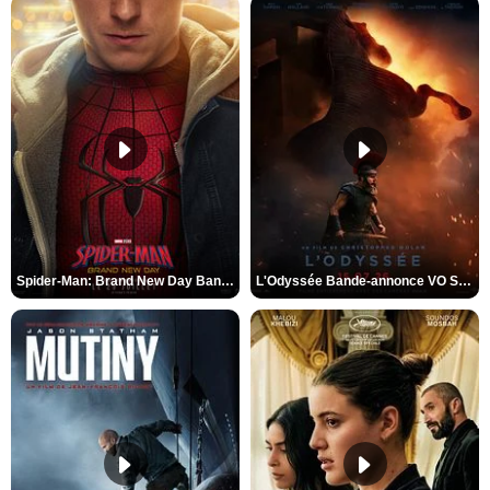
Spider-Man: Brand New Day Bande-annonce VO STFR
L'Odyssée Bande-annonce VO STFR