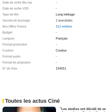
Date de sortie Blu-ray
-
Date de sortie VOD
-
Type de film
Long métrage
Secrets de tournage
2 anecdotes
Box Office France
312 entrées
Budget
-
Langues
Français
Format production
-
Couleur
Couleur
Format audio
-
Format de projection
-
N° de Visa
154551
Toutes les actus Ciné
"Les studios ont décidé de se