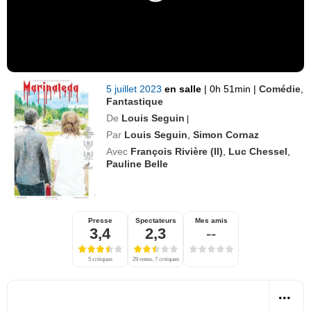
5 juillet 2023
en salle
|
0h 51min
|
Comédie
,
Fantastique
De
Louis Seguin
|
Par
Louis Seguin
,
Simon Cornaz
Avec
François Rivière (II)
,
Luc Chessel
,
Pauline Belle
Presse
Spectateurs
Mes amis
3,4
2,3
--
5 critiques
29 notes, 7 critiques