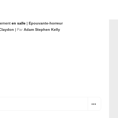
nement
en salle
|
Epouvante-horreur
 Claydon
Par
Adam Stephen Kelly
|