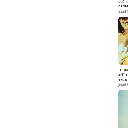
scène
carri
jeudi 
"Plus
art" :
saga 
jeudi 