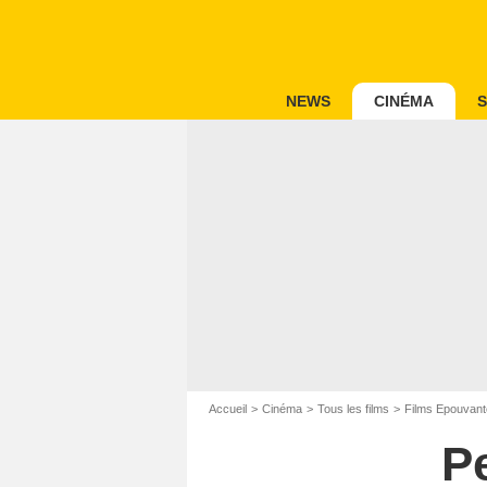
NEWS
CINÉMA
S
Accueil
Cinéma
Tous les films
Films Epouvant
P