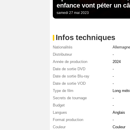
enfance vont péter un câ
samedi 27 mai 2023
Infos techniques
Nationalités
Allemagn
Distributeur
-
Année de production
2024
Date de sortie DVD
-
Date de sortie Blu-ray
-
Date de sortie VOD
-
Type de film
Long métr
Secrets de tournage
-
Budget
-
Langues
Anglais
Format production
-
Couleur
Couleur