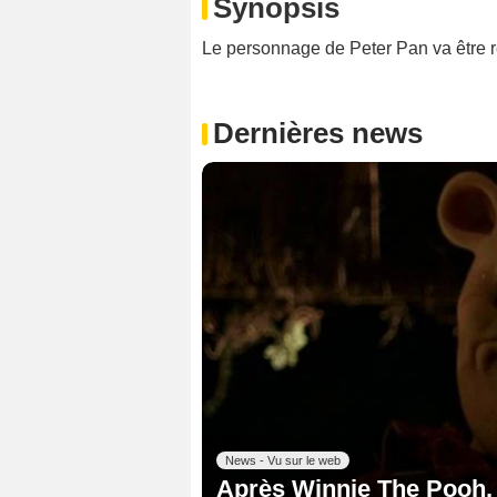
Synopsis
Le personnage de Peter Pan va être re
Dernières news
News - Vu sur le web
Après Winnie The Pooh,