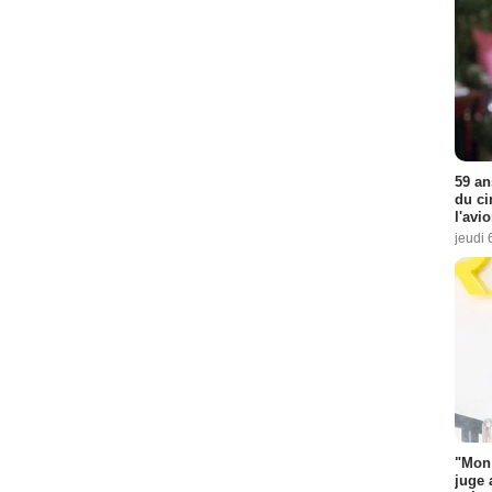
59 an
du ci
l'avi
jeudi 
"Mon 
juge 