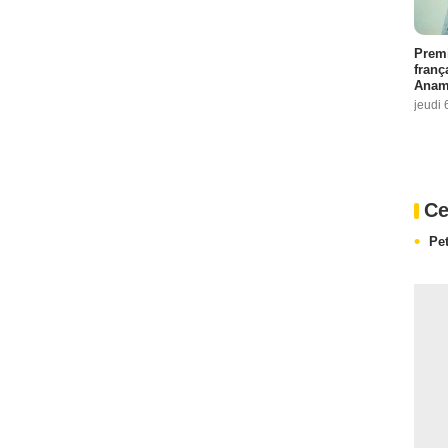
Premi
franç
Anama
jeudi 
Ce
Pe