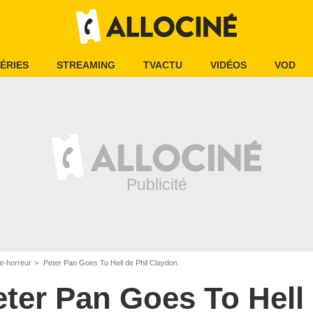
ÉRIES
STREAMING
TVACTU
VIDÉOS
VOD
e-horreur
Peter Pan Goes To Hell de Phil Claydon
eter Pan Goes To Hell