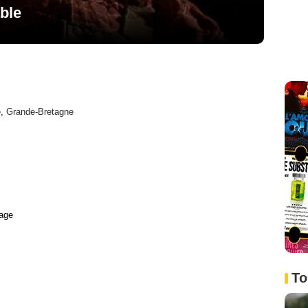
ble
e
,
Grande-Bretagne
age
To