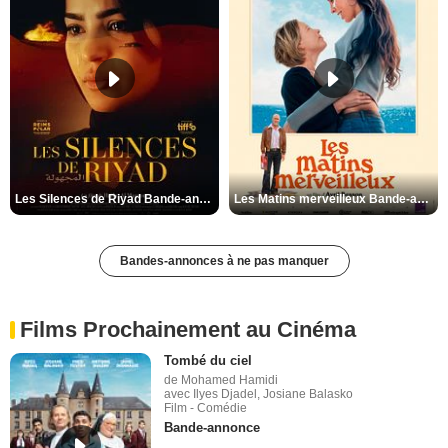
Les Silences de Riyad Bande-annonce VO STFR
Les Matins merveilleux Bande-annonce VF
Bandes-annonces à ne pas manquer
Films Prochainement au Cinéma
Tombé du ciel
de Mohamed Hamidi
avec Ilyes Djadel, Josiane Balasko
Film - Comédie
Bande-annonce