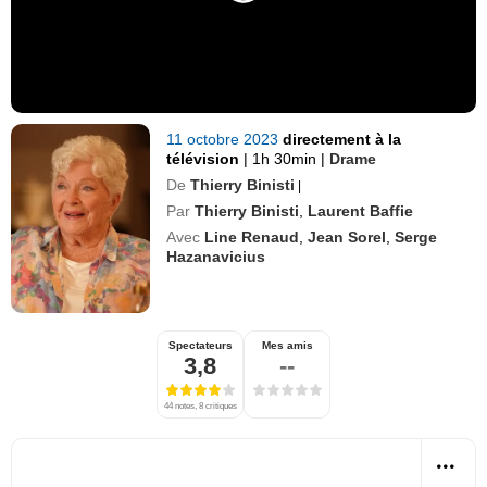
11 octobre 2023
directement à la
télévision
|
1h 30min
|
Drame
De
Thierry Binisti
|
Par
Thierry Binisti
,
Laurent Baffie
Avec
Line Renaud
,
Jean Sorel
,
Serge
Hazanavicius
Spectateurs
Mes amis
3,8
--
44 notes, 8 critiques