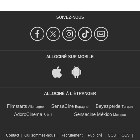
SUIVEZ-NOUS
ALLOCINÉ SUR MOBILE
ALLOCINÉ À L'ÉTRANGER
Filmstarts
SensaCine
Beyazperde
Allemagne
Espagne
Turquie
AdoroCinema
Sensacine México
Brésil
Mexique
Contact
|
Qui sommes-nous
|
Recrutement
|
Publicité
|
CGU
|
CGV
|