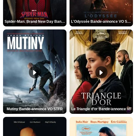
Spider-Man: Brand New Day Bande-annonce VO STFR
L'Odyssée Bande-annonce VO STFR
Mutiny Bande-annonce VO STFR
Le Triangle d'or Bande-annonce VF