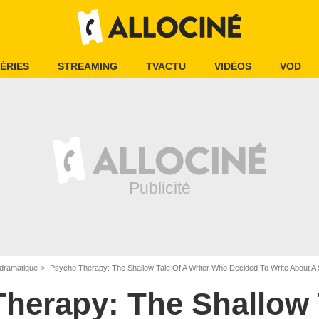
ÉRIES
STREAMING
TVACTU
VIDÉOS
VOD
dramatique
Psycho Therapy: The Shallow Tale Of A Writer Who Decided To Write About A Ser
herapy: The Shallow 