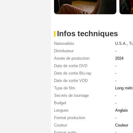
Infos techniques
Nationalités
U.S.A.
,
Tu
Distributeur
-
Année de production
2024
Date de sortie DVD
-
Date de sortie Blu-ray
-
Date de sortie VOD
-
Type de film
Long métr
Secrets de tournage
-
Budget
-
Langues
Anglais
Format production
-
Couleur
Couleur
Format audio
-