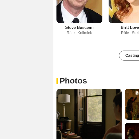
Steve Buscemi
Britt Low
Rôle : Kollmick
Rôle : Suz
Casting
Photos