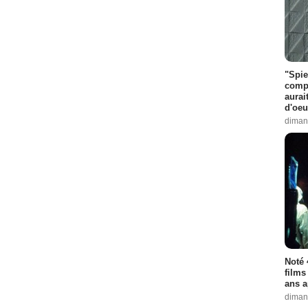
"Spie
compl
aurai
d'oeu
diman
Noté 
films
ans a
diman