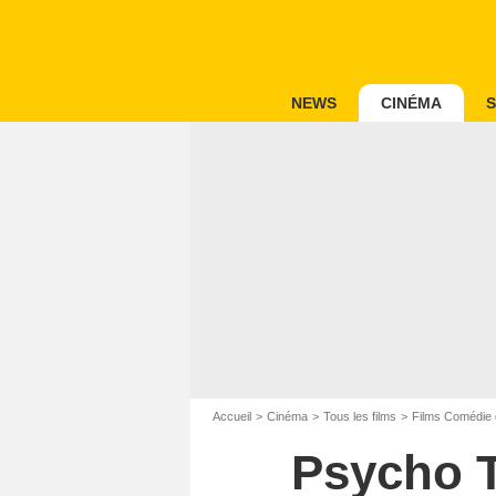
NEWS
CINÉMA
S
Accueil
Cinéma
Tous les films
Films Comédie 
Psycho T