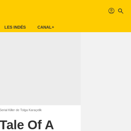
profil
search
LES INDÉS
CANAL+
ial Killer de Tolga Karaçelik
Tale Of A