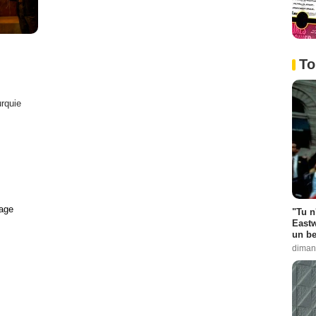
To
rquie
age
"Tu n
Eastw
un be
diman