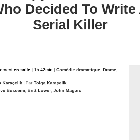
Who Decided To Write
Serial Killer
nement
en salle
|
1h 42min
|
Comédie dramatique
,
Drame
,
a Karaçelik
Par
Tolga Karaçelik
|
eve Buscemi
,
Britt Lower
,
John Magaro