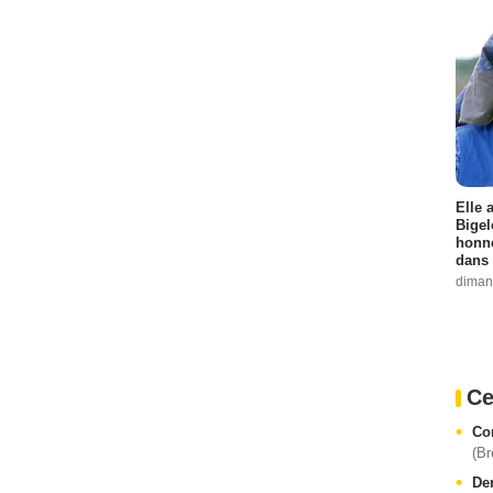
Elle 
Bigel
honne
dans 
diman
Ce
Co
(Br
De