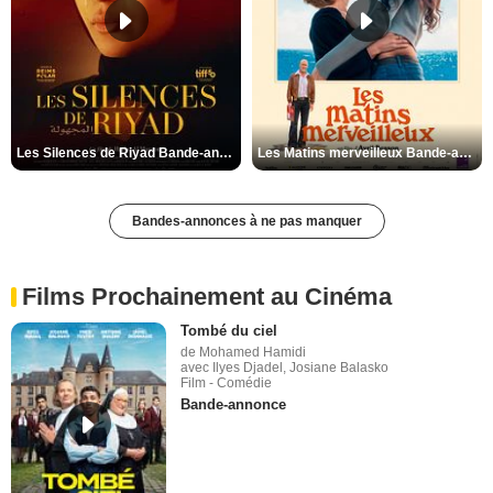
Les Silences de Riyad Bande-annonce VO STFR
Les Matins merveilleux Bande-annonce VF
Bandes-annonces à ne pas manquer
Films Prochainement au Cinéma
Tombé du ciel
de Mohamed Hamidi
avec Ilyes Djadel, Josiane Balasko
Film - Comédie
Bande-annonce