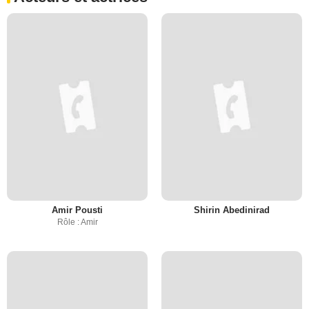
Amir Pousti
Shirin Abedinirad
Rôle : Amir