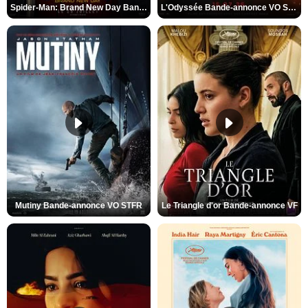
Spider-Man: Brand New Day Bande-annonce VO STFR
L'Odyssée Bande-annonce VO STFR
Mutiny Bande-annonce VO STFR
Le Triangle d'or Bande-annonce VF