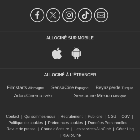
ALLOCINÉ SUR MOBILE
ALLOCINÉ À L'ÉTRANGER
Filmstarts
SensaCine
Beyazperde
Allemagne
Espagne
Turquie
AdoroCinema
Sensacine México
Brésil
Mexique
Contact
|
Qui sommes-nous
|
Recrutement
|
Publicité
|
CGU
|
CGV
|
Politique de cookies
|
Préférences cookies
|
Données Personnelles
|
Revue de presse
|
Charte d'écriture
|
Les services AlloCiné
|
Gérer Utiq
|
©AlloCiné