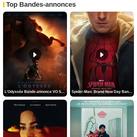
Top Bandes-annonces
L'Odyssée Bande-annonce VO STFR
Spider-Man: Brand New Day Bande-annonce VO STFR