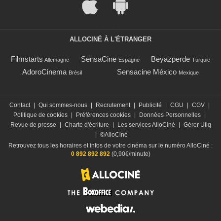
ALLOCINÉ À L'ÉTRANGER
Filmstarts
SensaCine
Beyazperde
Allemagne
Espagne
Turquie
AdoroCinema
Sensacine México
Brésil
Mexique
Contact
|
Qui sommes-nous
|
Recrutement
|
Publicité
|
CGU
|
CGV
|
Politique de cookies
|
Préférences cookies
|
Données Personnelles
|
Revue de presse
|
Charte d'écriture
|
Les services AlloCiné
|
Gérer Utiq
|
©AlloCiné
Retrouvez tous les horaires et infos de votre cinéma sur le numéro AlloCiné :
0 892 892 892
(0,90€/minute)