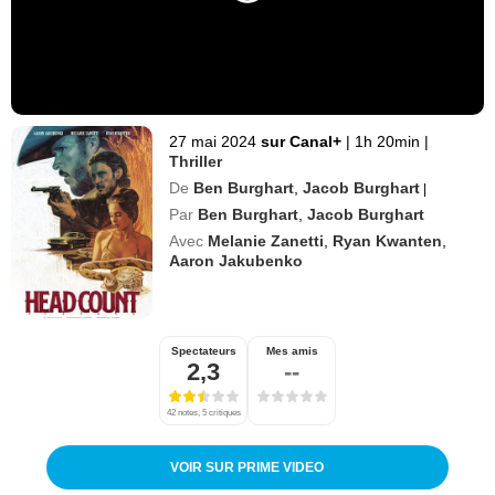
27 mai 2024
sur Canal+
|
1h 20min
|
Thriller
De
Ben Burghart
,
Jacob Burghart
|
Par
Ben Burghart
,
Jacob Burghart
Avec
Melanie Zanetti
,
Ryan Kwanten
,
Aaron Jakubenko
Spectateurs
Mes amis
2,3
--
42 notes, 5 critiques
VOIR SUR PRIME VIDEO