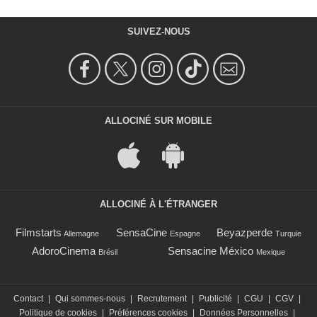
SUIVEZ-NOUS
ALLOCINÉ SUR MOBILE
ALLOCINÉ À L'ÉTRANGER
Filmstarts
SensaCine
Beyazperde
Allemagne
Espagne
Turquie
AdoroCinema
Sensacine México
Brésil
Mexique
Contact
|
Qui sommes-nous
|
Recrutement
|
Publicité
|
CGU
|
CGV
|
Politique de cookies
|
Préférences cookies
|
Données Personnelles
|