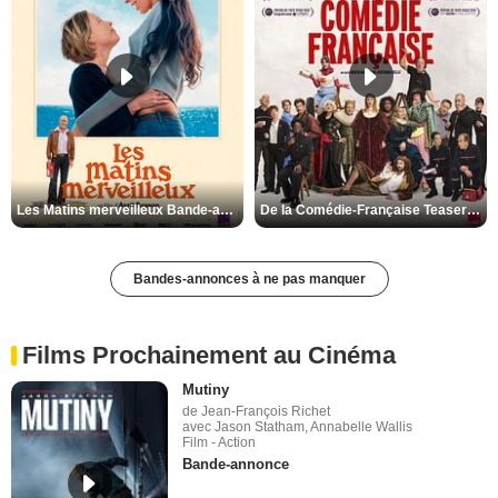
Les Matins merveilleux Bande-annonce VF
De la Comédie-Française Teaser VF
Bandes-annonces à ne pas manquer
Films Prochainement au Cinéma
Mutiny
de Jean-François Richet
avec Jason Statham, Annabelle Wallis
Film - Action
Bande-annonce