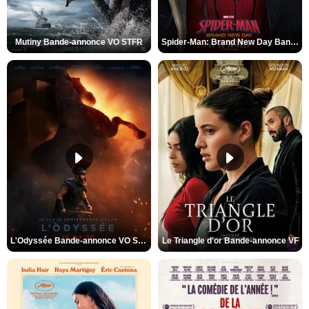
Mutiny Bande-annonce VO STFR
Spider-Man: Brand New Day Bande-annonce VO STFR
L'Odyssée Bande-annonce VO STFR
Le Triangle d'or Bande-annonce VF