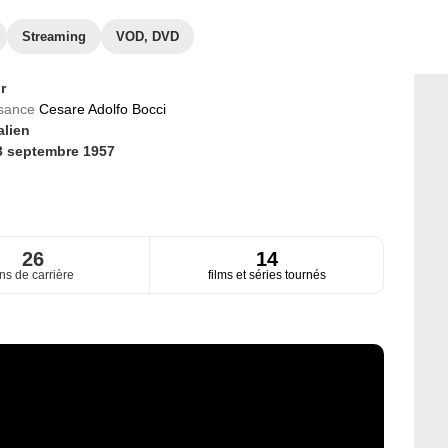
Streaming
VOD, DVD
r
ssance
Cesare Adolfo Bocci
alien
3 septembre 1957
26
14
ns de carrière
films et séries tournés