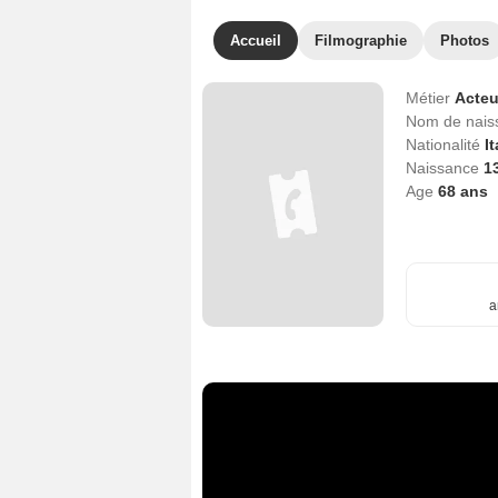
Accueil
Filmographie
Photos
Métier
Acteu
Nom de nai
Nationalité
It
Naissance
1
Age
68
ans
a