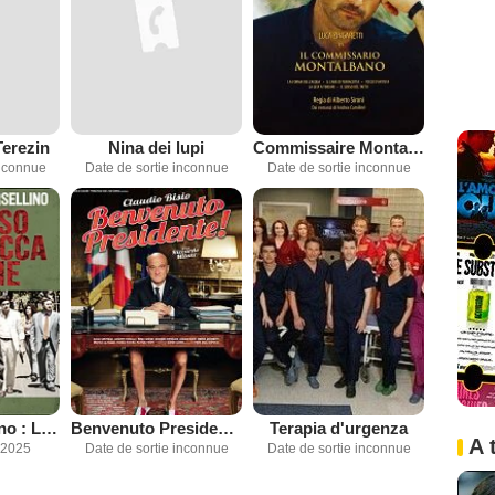
Terezin
Nina dei lupi
Commissaire Montalbano
inconnue
Date de sortie inconnue
Date de sortie inconnue
Paolo Borsellino : Le prochain sur la liste
Benvenuto Presidente!
Terapia d'urgenza
A 
 2025
Date de sortie inconnue
Date de sortie inconnue