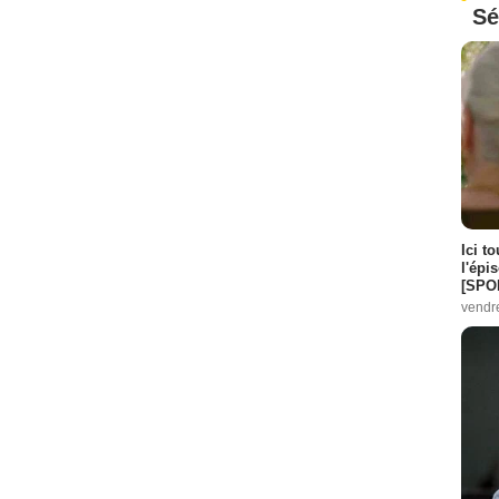
Sé
Ici t
l'épi
[SPO
vendr