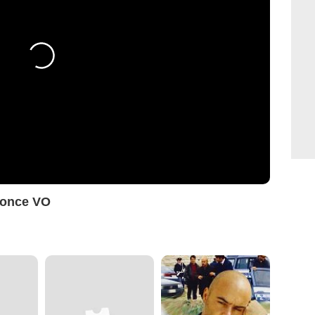
nonce VO