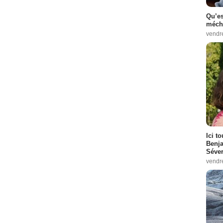
Qu’es
méch
vendr
Ici t
Benj
Séver
vendr