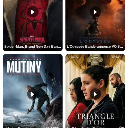
Spider-Man: Brand New Day Bande-annonce VO STFR
L'Odyssée Bande-annonce VO STFR