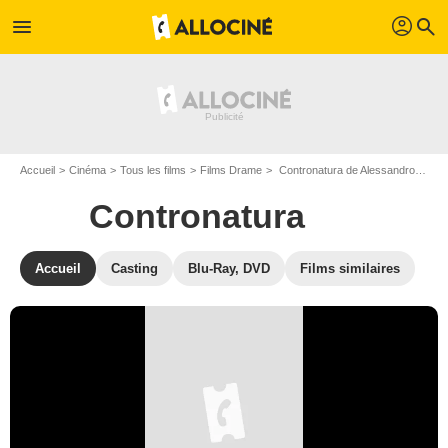
profil
menu
search
Accueil
Cinéma
Tous les films
Films Drame
Contronatura de Alessandro Tofanelli
Contronatura
Accueil
Casting
Blu-Ray, DVD
Films similaires