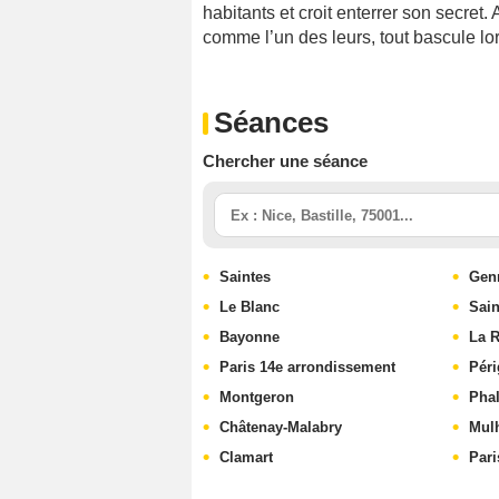
habitants et croit enterrer son secret
comme l’un des leurs, tout bascule lors
Séances
Chercher une séance
Saintes
Genn
Le Blanc
Sain
Bayonne
La R
Paris 14e arrondissement
Pér
Montgeron
Pha
Châtenay-Malabry
Mul
Clamart
Pari