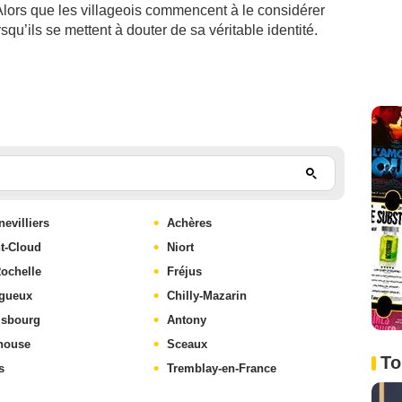
. Alors que les villageois commencent à le considérer
qu’ils se mettent à douter de sa véritable identité.
evilliers
Achères
t-Cloud
Niort
ochelle
Fréjus
igueux
Chilly-Mazarin
lsbourg
Antony
house
Sceaux
To
s
Tremblay-en-France