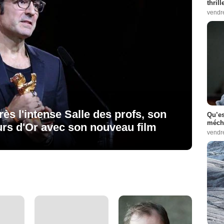
thrill
vendr
rès l'intense Salle des profs, son
Qu’es
méch
urs d'Or avec son nouveau film
vendr