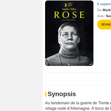
9 septe
De
Mark
Avec
Sa
SÉANC
Synopsis
Au lendemain de la guerre de Trente A
village isolé d’Allemagne. À force de 