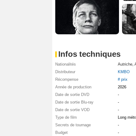
Infos techniques
Nationalités
Autriche
,
Distributeur
KMBO
Récompense
# prix
Année de production
2026
Date de sortie DVD
-
Date de sortie Blu-ray
-
Date de sortie VOD
-
Type de film
Long métr
Secrets de tournage
-
Budget
-