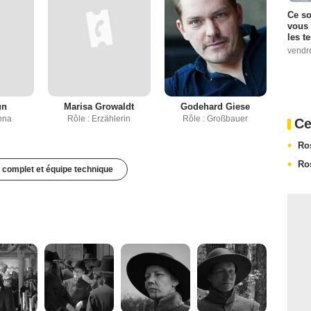
Ce so
vous 
les t
vendr
un
Marisa Growaldt
Godehard Giese
nna
Rôle : Erzählerin
Rôle : Großbauer
Ce
Ro
Ro
 complet et équipe technique