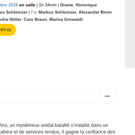
mbre 2026
en salle
|
1h 34min
|
Drame
,
Historique
us Schleinzer
Par
Markus Schleinzer
,
Alexander Brom
|
ndra Hüller
,
Caro Braun
,
Marisa Growaldt
ES (1)
ns, un mystérieux soldat balafré s’installe dans un
labeur et de services rendus, il gagne la confiance des