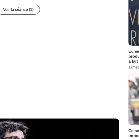
Voir la séance (1)
Échec
produ
a fai
samed
Ce so
Impos