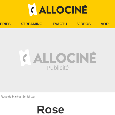
ÉRIES
STREAMING
TVACTU
VIDÉOS
VOD
Rose de Markus Schleinzer
Rose