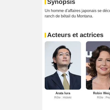
Synopsis
Un homme d'affaires japonais se déco
ranch de bétail du Montana.
Acteurs et actrices
Arata Iura
Robin Weig
Rôle : Hideki
Rôle : Pe