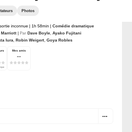
tateurs
Photos
sortie inconnue
|
1h 58min
|
Comédie dramatique
 Marriott
Par
Dave Boyle
,
Ayako Fujitani
|
ta Iura
,
Robin Weigert
,
Goya Robles
urs
Mes amis
--
tique