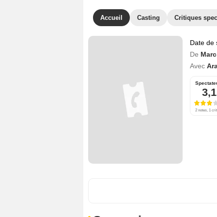
Accueil
Casting
Critiques spec
Date de 
De
Marc
Avec
Ara
Spectate
3,1
2 notes, 1 cri