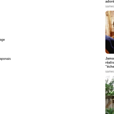
adoré
samed
age
Jamai
Japonais
réali
"éche
samed