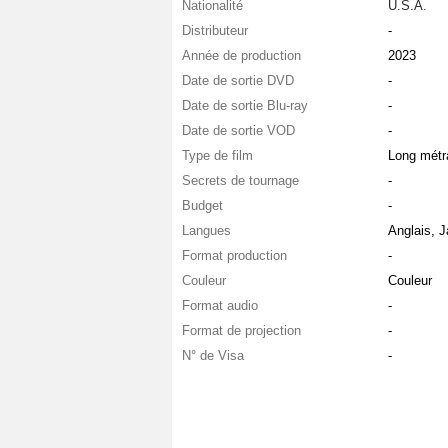
Nationalité
U.S.A.
Distributeur
-
Année de production
2023
Date de sortie DVD
-
Date de sortie Blu-ray
-
Date de sortie VOD
-
Type de film
Long métr
Secrets de tournage
-
Budget
-
Langues
Anglais, 
Format production
-
Couleur
Couleur
Format audio
-
Format de projection
-
N° de Visa
-