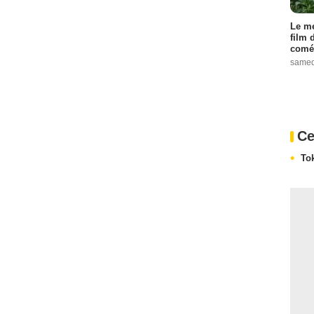
Le me
film 
comé
samed
Ce
To