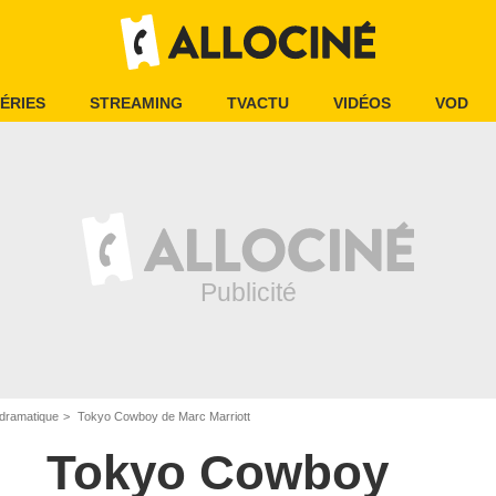
ÉRIES
STREAMING
TVACTU
VIDÉOS
VOD
dramatique
Tokyo Cowboy de Marc Marriott
Tokyo Cowboy