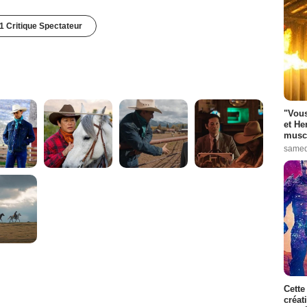
1 Critique Spectateur
"Vous
et He
muscl
samed
Cette
créat