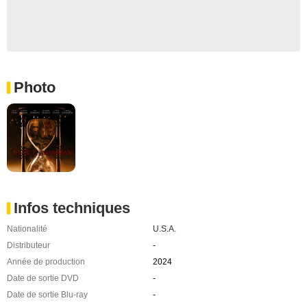
Photo
Infos techniques
Nationalité
U.S.A.
Distributeur
-
Année de production
2024
Date de sortie DVD
-
Date de sortie Blu-ray
-