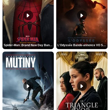
Spider-Man: Brand New Day Bande-annonce VO STFR
L'Odyssée Bande-annonce VO STFR