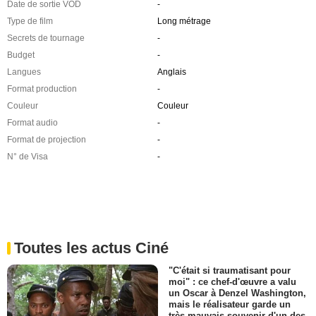
Date de sortie VOD
-
Type de film
Long métrage
Secrets de tournage
-
Budget
-
Langues
Anglais
Format production
-
Couleur
Couleur
Format audio
-
Format de projection
-
N° de Visa
-
Toutes les actus Ciné
"C'était si traumatisant pour
moi" : ce chef-d'œuvre a valu
un Oscar à Denzel Washington,
mais le réalisateur garde un
très mauvais souvenir d'un des