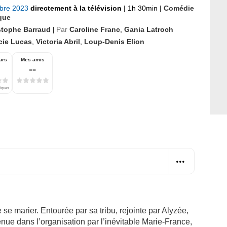
bre 2023
directement à la télévision
|
1h 30min
|
Comédie
que
stophe Barraud
Par
Caroline Franc
,
Gania Latroch
|
cie Lucas
,
Victoria Abril
,
Loup-Denis Elion
urs
Mes amis
--
tiques
 se marier. Entourée par sa tribu, rejointe par Alyzée,
nue dans l’organisation par l’inévitable Marie-France,