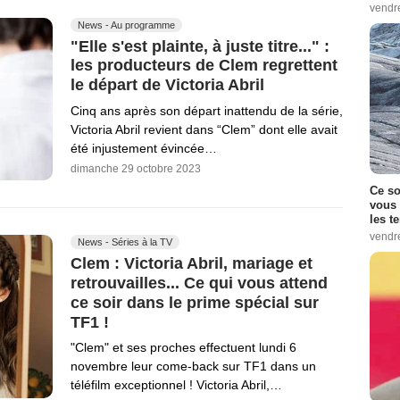
vendr
News - Au programme
"Elle s'est plainte, à juste titre..." :
les producteurs de Clem regrettent
le départ de Victoria Abril
Cinq ans après son départ inattendu de la série,
Victoria Abril revient dans “Clem” dont elle avait
été injustement évincée…
dimanche 29 octobre 2023
Ce so
vous 
les t
vendr
News - Séries à la TV
Clem : Victoria Abril, mariage et
retrouvailles... Ce qui vous attend
ce soir dans le prime spécial sur
TF1 !
"Clem" et ses proches effectuent lundi 6
novembre leur come-back sur TF1 dans un
téléfilm exceptionnel ! Victoria Abril,…