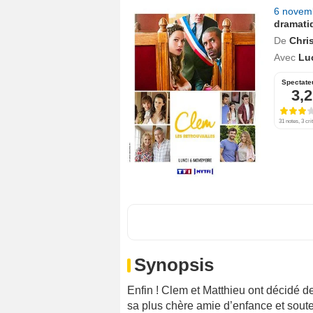
6 novem
dramati
De
Chri
Avec
Lu
Spectate
3,2
31 notes, 3 cri
Synopsis
Enfin ! Clem et Matthieu ont décidé de
sa plus chère amie d’enfance et soute