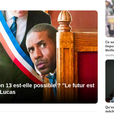
Ce so
Impos
thrill
vendr
 13 est-elle possible ? "Le futur est
 Lucas
Qu’es
méch