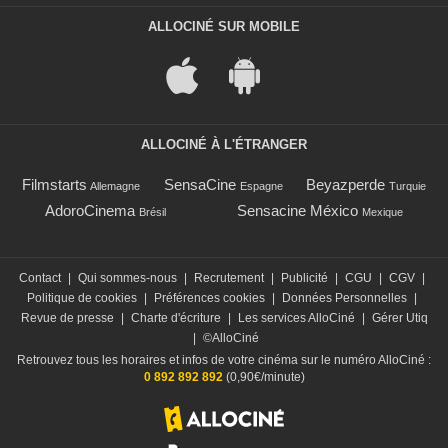
ALLOCINÉ SUR MOBILE
ALLOCINÉ À L'ÉTRANGER
Filmstarts
SensaCine
Beyazperde
Allemagne
Espagne
Turquie
AdoroCinema
Sensacine México
Brésil
Mexique
Contact
|
Qui sommes-nous
|
Recrutement
|
Publicité
|
CGU
|
CGV
|
Politique de cookies
|
Préférences cookies
|
Données Personnelles
|
Revue de presse
|
Charte d'écriture
|
Les services AlloCiné
|
Gérer Utiq
|
©AlloCiné
Retrouvez tous les horaires et infos de votre cinéma sur le numéro AlloCiné :
0 892 892 892
(0,90€/minute)