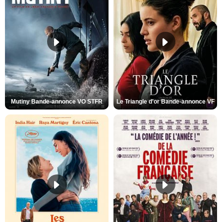
Mutiny Bande-annonce VO STFR
Le Triangle d'or Bande-annonce VF