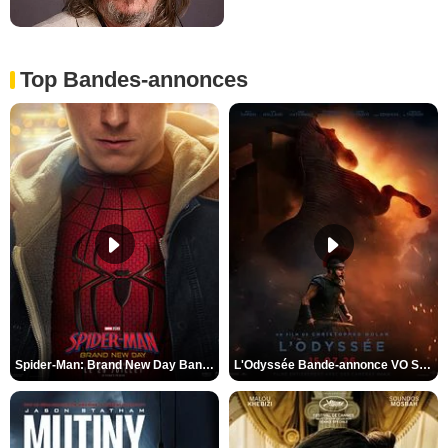
Top Bandes-annonces
Spider-Man: Brand New Day Bande-annonce VO STFR
L'Odyssée Bande-annonce VO STFR