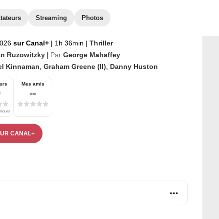
tateurs
Streaming
Photos
2026
sur Canal+
|
1h 36min
|
Thriller
an Ruzowitzky
Par
George Mahaffey
|
el Kinnaman
,
Graham Greene (II)
,
Danny Huston
urs
Mes amis
9
--
itiques
SUR CANAL+