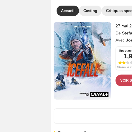
Accueil
Casting
Critiques spec
27 mai 
De
Stef
Avec
Jo
Spectate
1,
94 notes, 55 cr
VOIR 