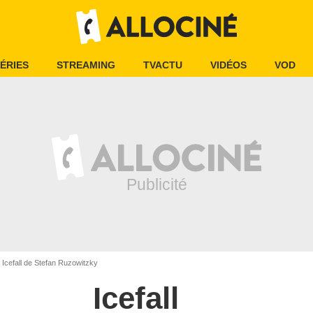
ÉRIES
STREAMING
TVACTU
VIDÉOS
VOD
Icefall de Stefan Ruzowitzky
Icefall