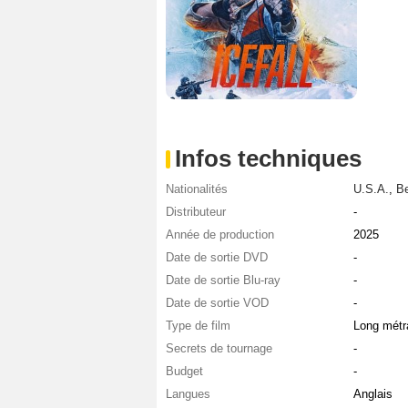
Infos techniques
Nationalités
U.S.A.
,
Be
Distributeur
-
Année de production
2025
Date de sortie DVD
-
Date de sortie Blu-ray
-
Date de sortie VOD
-
Type de film
Long métr
Secrets de tournage
-
Budget
-
Langues
Anglais