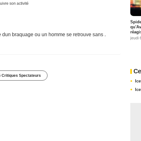
uivre son activité
Spide
qu'A
réagi
ite dun braquage ou un homme se retrouve sans .
jeudi 
Ce
 Critiques Spectateurs
Ice
Ice