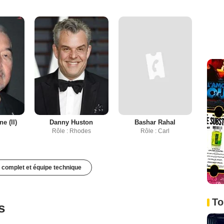
e (II)
Danny Huston
Bashar Rahal
z
Rôle : Rhodes
Rôle : Carl
 complet et équipe technique
To
s