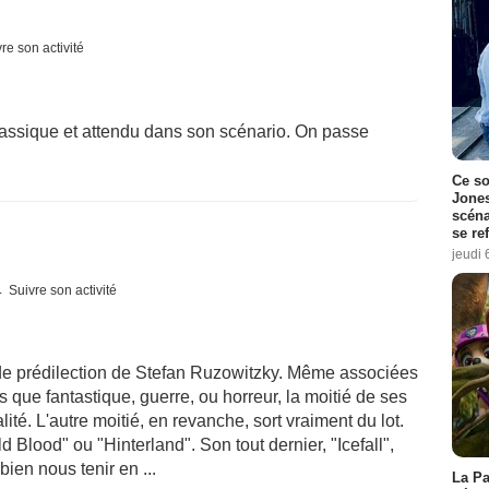
re son activité
lassique et attendu dans son scénario. On passe
Ce so
Jones
scéna
se re
jeudi 
Suivre son activité
e de prédilection de Stefan Ruzowitzky. Même associées
 que fantastique, guerre, ou horreur, la moitié de ses
alité. L'autre moitié, en revanche, sort vraiment du lot.
 Blood" ou "Hinterland". Son tout dernier, "Icefall",
ien nous tenir en ...
La Pa