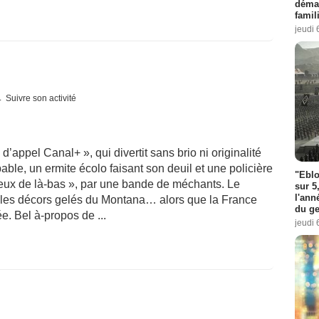
démar
famil
jeudi 
Suivre son activité
m d’appel Canal+ », qui divertit sans brio ni originalité
ble, un ermite écolo faisant son deuil et une policière
"Eblo
ceux de là-bas », par une bande de méchants. Le
sur 5
l'ann
s les décors gelés du Montana… alors que la France
du ge
e. Bel à-propos de ...
jeudi 