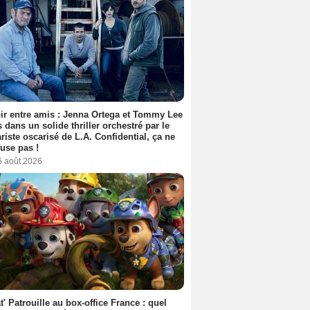
ir entre amis : Jenna Ortega et Tommy Lee
 dans un solide thriller orchestré par le
riste oscarisé de L.A. Confidential, ça ne
fuse pas !
6 août 2026
t' Patrouille au box-office France : quel