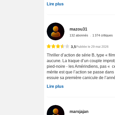
Lire plus
mazou31
132 abonnés
1 374 critiques
3,5
Publiée le 29 mai 2026
Thriller d’action de série B, type « fil
aucune. La traque d’un couple improba
pied-noire - les Amérindiens, pas « 
mérite est que l’action se passe dan
essuie sa première canicule de l’anné
Lire plus
marsjajan