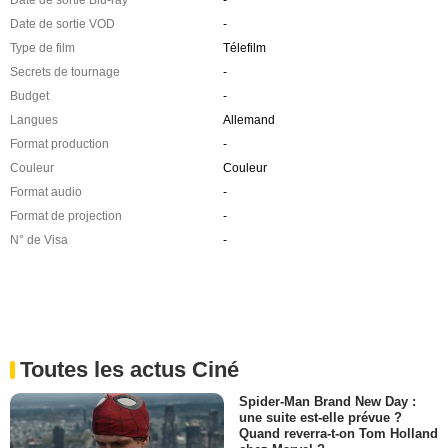
Date de sortie Blu-ray
-
Date de sortie VOD
-
Type de film
Télefilm
Secrets de tournage
-
Budget
-
Langues
Allemand
Format production
-
Couleur
Couleur
Format audio
-
Format de projection
-
N° de Visa
-
Toutes les actus Ciné
Spider-Man Brand New Day :
une suite est-elle prévue ?
Quand reverra-t-on Tom Holland