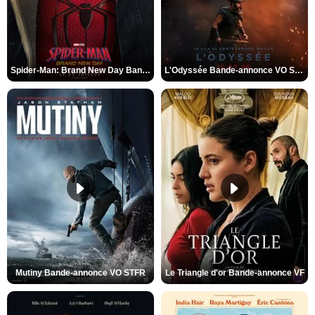
Spider-Man: Brand New Day Bande-annonce VO STFR
L'Odyssée Bande-annonce VO STFR
Mutiny Bande-annonce VO STFR
Le Triangle d'or Bande-annonce VF