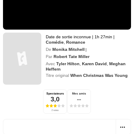
Date de sortie inconnue
|
1h 27min
|
Comédie
,
Romance
De
Monika Mitchell
|
Par
Robert Tate Miller
Avec
Tyler Hilton
,
Karen David
,
Meghan
Heffern
Titre original
When Christmas Was Young
Spectateurs
Mes amis
3,0
--
2 notes