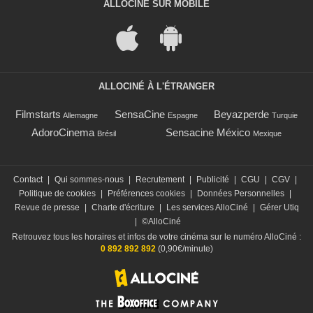
ALLOCINÉ SUR MOBILE
ALLOCINÉ À L'ÉTRANGER
Filmstarts
SensaCine
Beyazperde
Allemagne
Espagne
Turquie
AdoroCinema
Sensacine México
Brésil
Mexique
Contact
|
Qui sommes-nous
|
Recrutement
|
Publicité
|
CGU
|
CGV
|
Politique de cookies
|
Préférences cookies
|
Données Personnelles
|
Revue de presse
|
Charte d'écriture
|
Les services AlloCiné
|
Gérer Utiq
|
©AlloCiné
Retrouvez tous les horaires et infos de votre cinéma sur le numéro AlloCiné :
0 892 892 892
(0,90€/minute)