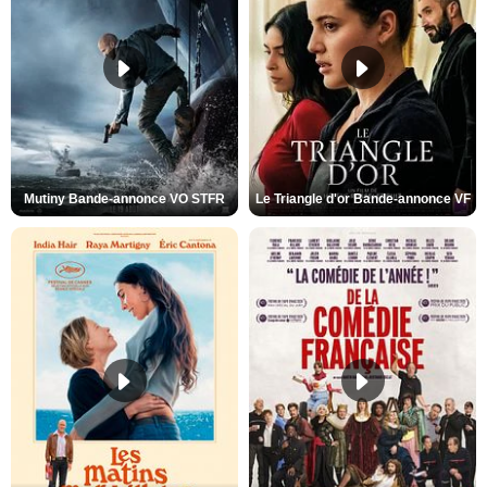
Mutiny Bande-annonce VO STFR
Le Triangle d'or Bande-annonce VF