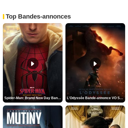
Top Bandes-annonces
Spider-Man: Brand New Day Bande-annonce VO STFR
L'Odyssée Bande-annonce VO STFR