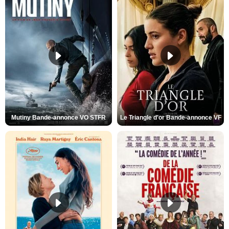
Mutiny Bande-annonce VO STFR
Le Triangle d'or Bande-annonce VF