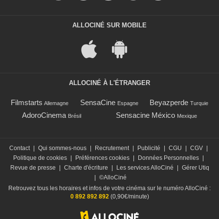
ALLOCINÉ SUR MOBILE
ALLOCINÉ À L'ÉTRANGER
Filmstarts
SensaCine
Beyazperde
Allemagne
Espagne
Turquie
AdoroCinema
Sensacine México
Brésil
Mexique
Contact
|
Qui sommes-nous
|
Recrutement
|
Publicité
|
CGU
|
CGV
|
Politique de cookies
|
Préférences cookies
|
Données Personnelles
|
Revue de presse
|
Charte d'écriture
|
Les services AlloCiné
|
Gérer Utiq
|
©AlloCiné
Retrouvez tous les horaires et infos de votre cinéma sur le numéro AlloCiné :
0 892 892 892
(0,90€/minute)