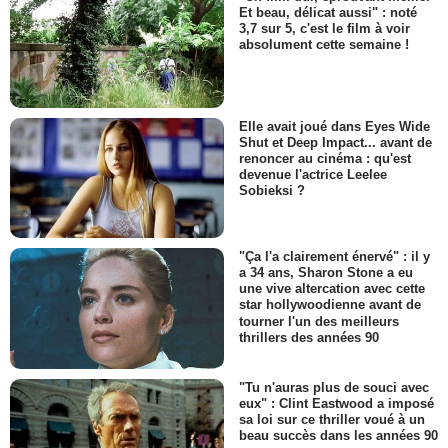
Et beau, délicat aussi" : noté
3,7 sur 5, c'est le film à voir
absolument cette semaine !
Elle avait joué dans Eyes Wide
Shut et Deep Impact... avant de
renoncer au cinéma : qu'est
devenue l'actrice Leelee
Sobieksi ?
"Ça l'a clairement énervé" : il y
a 34 ans, Sharon Stone a eu
une vive altercation avec cette
star hollywoodienne avant de
tourner l'un des meilleurs
thrillers des années 90
"Tu n'auras plus de souci avec
eux" : Clint Eastwood a imposé
sa loi sur ce thriller voué à un
beau succès dans les années 90