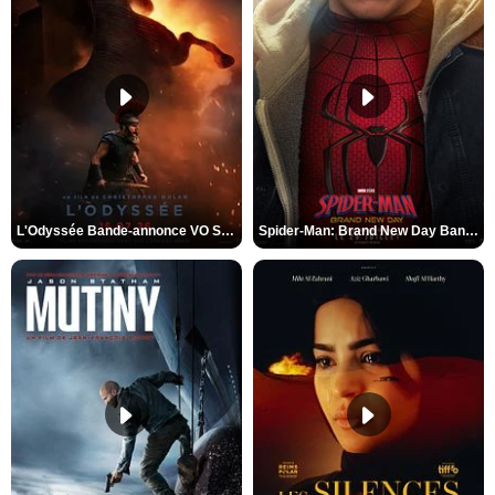
L'Odyssée Bande-annonce VO STFR
Spider-Man: Brand New Day Bande-annonce VO STFR