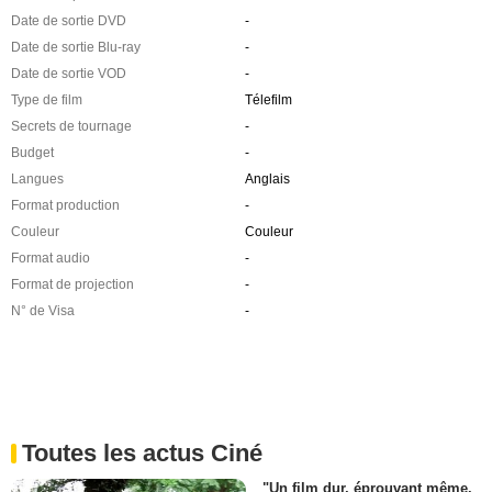
Date de sortie DVD
-
Date de sortie Blu-ray
-
Date de sortie VOD
-
Type de film
Télefilm
Secrets de tournage
-
Budget
-
Langues
Anglais
Format production
-
Couleur
Couleur
Format audio
-
Format de projection
-
N° de Visa
-
Toutes les actus Ciné
"Un film dur, éprouvant même.