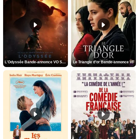
L'Odyssée Bande-annonce VO STFR
Le Triangle d'or Bande-annonce VF