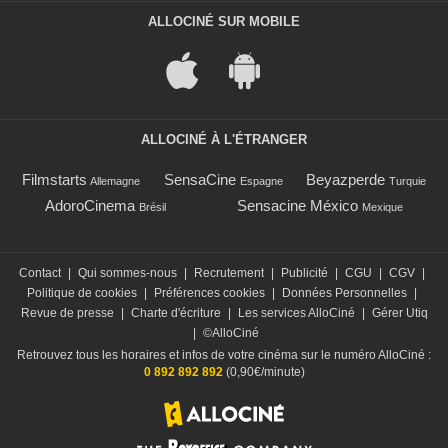
ALLOCINÉ SUR MOBILE
ALLOCINÉ À L'ÉTRANGER
Filmstarts
SensaCine
Beyazperde
Allemagne
Espagne
Turquie
AdoroCinema
Sensacine México
Brésil
Mexique
Contact
|
Qui sommes-nous
|
Recrutement
|
Publicité
|
CGU
|
CGV
|
Politique de cookies
|
Préférences cookies
|
Données Personnelles
|
Revue de presse
|
Charte d'écriture
|
Les services AlloCiné
|
Gérer Utiq
|
©AlloCiné
Retrouvez tous les horaires et infos de votre cinéma sur le numéro AlloCiné :
0 892 892 892
(0,90€/minute)