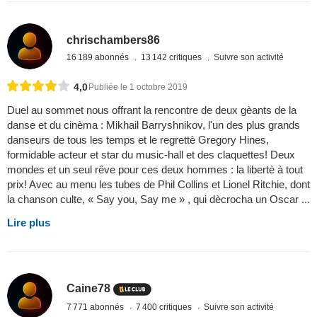
chrischambers86
16 189 abonnés
13 142 critiques
Suivre son activité
4,0
Publiée le 1 octobre 2019
Duel au sommet nous offrant la rencontre de deux gèants de la
danse et du cinèma : Mikhail Barryshnikov, l'un des plus grands
danseurs de tous les temps et le regrettè Gregory Hines,
formidable acteur et star du music-hall et des claquettes! Deux
mondes et un seul rêve pour ces deux hommes : la libertè à tout
prix! Avec au menu les tubes de Phil Collins et Lionel Ritchie, dont
la chanson culte, « Say you, Say me » , qui dècrocha un Oscar ...
Lire plus
Caine78
7 771 abonnés
7 400 critiques
Suivre son activité