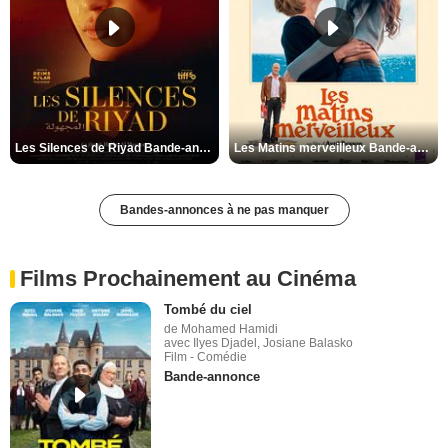
Les Silences de Riyad Bande-annonce VO STFR
Les Matins merveilleux Bande-annonce VF
Bandes-annonces à ne pas manquer
Films Prochainement au Cinéma
Tombé du ciel
de Mohamed Hamidi
avec Ilyes Djadel, Josiane Balasko
Film - Comédie
Bande-annonce