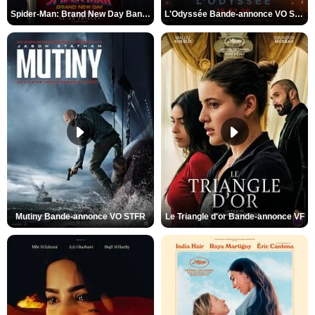
Spider-Man: Brand New Day Bande-annonce VO STFR
L'Odyssée Bande-annonce VO STFR
Mutiny Bande-annonce VO STFR
Le Triangle d'or Bande-annonce VF