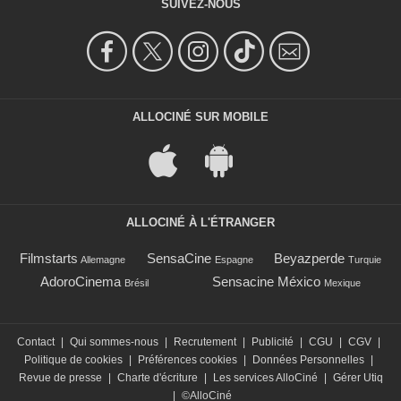
SUIVEZ-NOUS
ALLOCINÉ SUR MOBILE
ALLOCINÉ À L'ÉTRANGER
Filmstarts
SensaCine
Beyazperde
Allemagne
Espagne
Turquie
AdoroCinema
Sensacine México
Brésil
Mexique
Contact
|
Qui sommes-nous
|
Recrutement
|
Publicité
|
CGU
|
CGV
|
Politique de cookies
|
Préférences cookies
|
Données Personnelles
|
Revue de presse
|
Charte d'écriture
|
Les services AlloCiné
|
Gérer Utiq
|
©AlloCiné