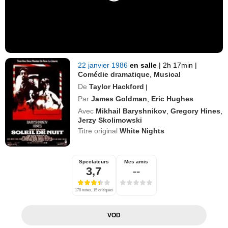
22 janvier 1986
en salle
|
2h 17min
|
Comédie dramatique
,
Musical
De
Taylor Hackford
|
Par
James Goldman
,
Eric Hughes
Avec
Mikhail Baryshnikov
,
Gregory Hines
,
Jerzy Skolimowski
Titre original
White Nights
Spectateurs
Mes amis
3,7
--
178 notes, 15 critiques
VOD