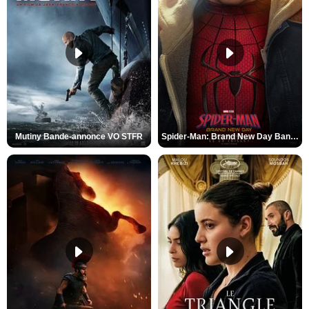
Mutiny Bande-annonce VO STFR
Spider-Man: Brand New Day Bande-annonce VO STFR