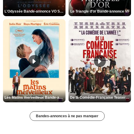
L'Odyssée Bande-annonce VO STFR
Le Triangle d'or Bande-annonce VF
Les Matins merveilleux Bande-annonce VF
De la Comédie-Française Teaser VF
Bandes-annonces à ne pas manquer