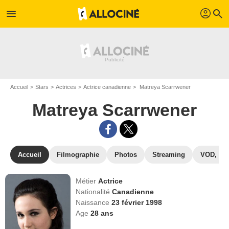
profil
menu
search
Accueil
Stars
Actrices
Actrice canadienne
Matreya Scarrwener
Matreya Scarrwener
Accueil
Filmographie
Photos
Streaming
VOD, DV
Métier
Actrice
Nationalité
Canadienne
Naissance
23 février 1998
Age
28
ans