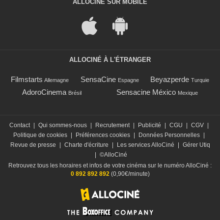
ALLOCINÉ SUR MOBILE
ALLOCINÉ À L'ÉTRANGER
Filmstarts
SensaCine
Beyazperde
Allemagne
Espagne
Turquie
AdoroCinema
Sensacine México
Brésil
Mexique
Contact
|
Qui sommes-nous
|
Recrutement
|
Publicité
|
CGU
|
CGV
|
Politique de cookies
|
Préférences cookies
|
Données Personnelles
|
Revue de presse
|
Charte d'écriture
|
Les services AlloCiné
|
Gérer Utiq
|
©AlloCiné
Retrouvez tous les horaires et infos de votre cinéma sur le numéro AlloCiné :
0 892 892 892
(0,90€/minute)