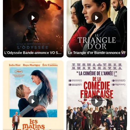
L'Odyssée Bande-annonce VO STFR
Le Triangle d'or Bande-annonce VF