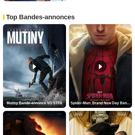
Top Bandes-annonces
Mutiny Bande-annonce VO STFR
Spider-Man: Brand New Day Bande-annonce VO STFR