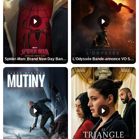
Spider-Man: Brand New Day Bande-annonce VO STFR
L'Odyssée Bande-annonce VO STFR