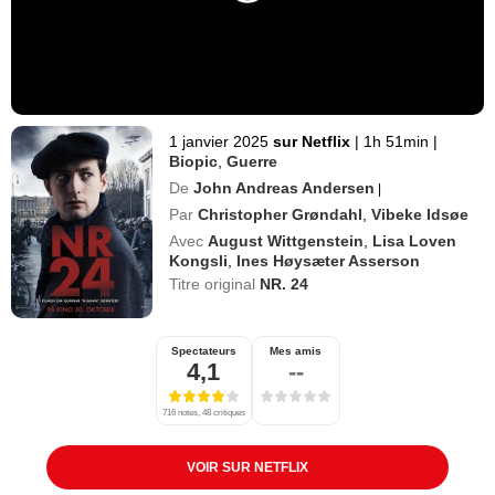
1 janvier 2025
sur Netflix
|
1h 51min
|
Biopic
,
Guerre
De
John Andreas Andersen
|
Par
Christopher Grøndahl
,
Vibeke Idsøe
Avec
August Wittgenstein
,
Lisa Loven
Kongsli
,
Ines Høysæter Asserson
Titre original
NR. 24
Spectateurs
Mes amis
4,1
--
716 notes, 48 critiques
VOIR SUR NETFLIX