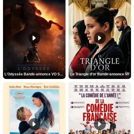
L'Odyssée Bande-annonce VO STFR
Le Triangle d'or Bande-annonce VF