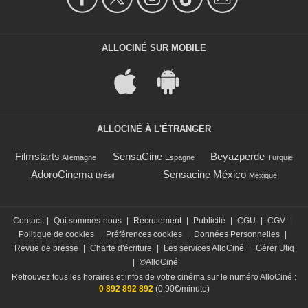
ALLOCINÉ SUR MOBILE
ALLOCINÉ À L'ÉTRANGER
Filmstarts
SensaCine
Beyazperde
Allemagne
Espagne
Turquie
AdoroCinema
Sensacine México
Brésil
Mexique
Contact
|
Qui sommes-nous
|
Recrutement
|
Publicité
|
CGU
|
CGV
|
Politique de cookies
|
Préférences cookies
|
Données Personnelles
|
Revue de presse
|
Charte d'écriture
|
Les services AlloCiné
|
Gérer Utiq
|
©AlloCiné
Retrouvez tous les horaires et infos de votre cinéma sur le numéro AlloCiné :
0 892 892 892
(0,90€/minute)