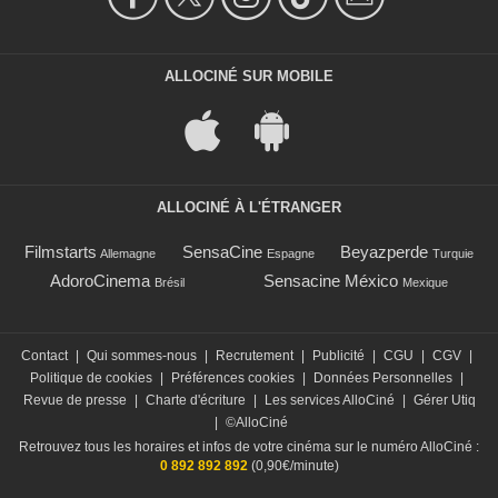
ALLOCINÉ SUR MOBILE
ALLOCINÉ À L'ÉTRANGER
Filmstarts
SensaCine
Beyazperde
Allemagne
Espagne
Turquie
AdoroCinema
Sensacine México
Brésil
Mexique
Contact
|
Qui sommes-nous
|
Recrutement
|
Publicité
|
CGU
|
CGV
|
Politique de cookies
|
Préférences cookies
|
Données Personnelles
|
Revue de presse
|
Charte d'écriture
|
Les services AlloCiné
|
Gérer Utiq
|
©AlloCiné
Retrouvez tous les horaires et infos de votre cinéma sur le numéro AlloCiné :
0 892 892 892
(0,90€/minute)