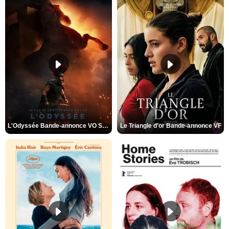
L'Odyssée Bande-annonce VO STFR
Le Triangle d'or Bande-annonce VF