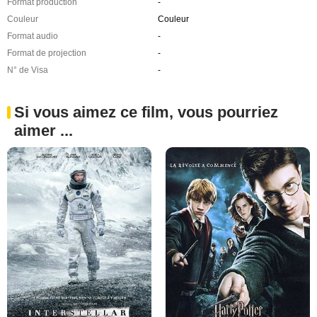
Format production
-
Couleur
Couleur
Format audio
-
Format de projection
-
N° de Visa
-
Si vous aimez ce film, vous pourriez
aimer ...