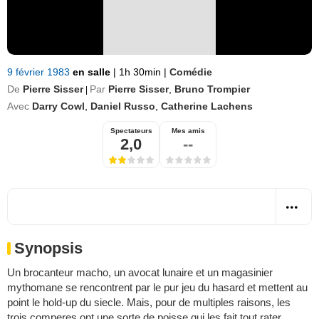
9 février 1983
en salle
|
1h 30min
|
Comédie
De
Pierre Sisser
Par
Pierre Sisser
,
Bruno Trompier
|
Avec
Darry Cowl
,
Daniel Russo
,
Catherine Lachens
Spectateurs
Mes amis
2,0
--
Synopsis
Un brocanteur macho, un avocat lunaire et un magasinier
mythomane se rencontrent par le pur jeu du hasard et mettent au
point le hold-up du siecle. Mais, pour de multiples raisons, les
trois comperes ont une sorte de poisse qui les fait tout rater.