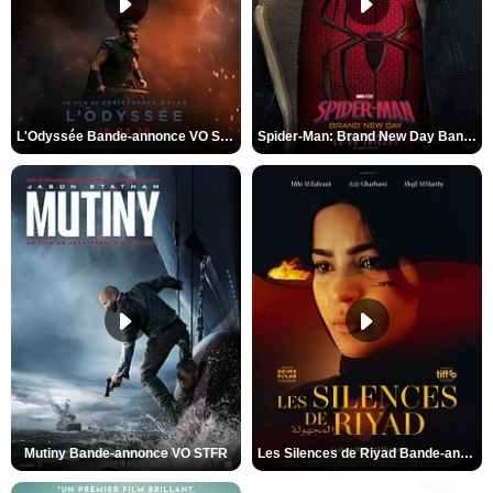
L'Odyssée Bande-annonce VO STFR
Spider-Man: Brand New Day Bande-annonce VO STFR
Mutiny Bande-annonce VO STFR
Les Silences de Riyad Bande-annonce VO STFR