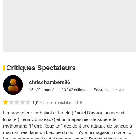
Critiques Spectateurs
chrischambers86
16 189 abonnés
13 142 critiques
Suivre son activité
1,0
Publiée le 5 octobre 2018
Un brocanteur ambulant et farfelu (Daniel Russo), un avocat
lunaire (Henri Courseaux) et un magasinier de supèrette
mythomane (Pierre Reggiani) dècident une attaque de banque à
main armèe dans un bled perdu où il n'y a ni magasin ni cafè [...]
Le film commençait plutôt pas mal jusqu'à l'arrivèe dans cette