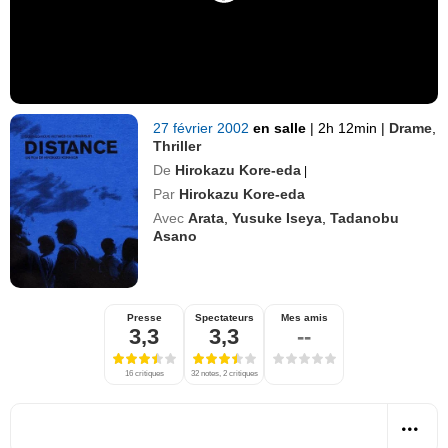
27 février 2002
en salle
|
2h 12min
|
Drame
,
Thriller
De
Hirokazu Kore-eda
|
Par
Hirokazu Kore-eda
Avec
Arata
,
Yusuke Iseya
,
Tadanobu
Asano
Presse
Spectateurs
Mes amis
3,3
3,3
--
16 critiques
32 notes, 2 critiques