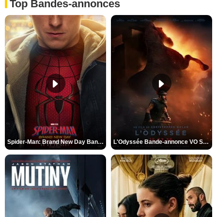
Top Bandes-annonces
Spider-Man: Brand New Day Bande-annonce VO STFR
L'Odyssée Bande-annonce VO STFR