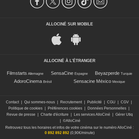
ALLOCINÉ SUR MOBILE
ALLOCINÉ À L'ÉTRANGER
Filmstarts
SensaCine
Beyazperde
Allemagne
Espagne
Turquie
AdoroCinema
Sensacine México
Brésil
Mexique
Contact
|
Qui sommes-nous
|
Recrutement
|
Publicité
|
CGU
|
CGV
|
Politique de cookies
|
Préférences cookies
|
Données Personnelles
|
Revue de presse
|
Charte d'écriture
|
Les services AlloCiné
|
Gérer Utiq
|
©AlloCiné
Retrouvez tous les horaires et infos de votre cinéma sur le numéro AlloCiné :
0 892 892 892
(0,90€/minute)