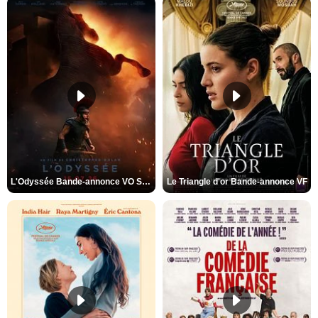
L'Odyssée Bande-annonce VO STFR
Le Triangle d'or Bande-annonce VF