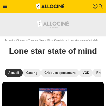
profil
menu
search
Accueil
Cinéma
Tous les films
Films Comédie
Lone star state of mind de David Semel
Lone star state of mind
Accueil
Casting
Critiques spectateurs
VOD
Photo