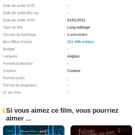
Date de sortie DVD
-
Date de sortie Blu-ray
-
Date de sortie VOD
01/01/2011
Type de film
Long métrage
Secrets de tournage
4 anecdotes
Box Office France
261 498 entrées
Budget
-
Langues
Anglais
Format production
-
Couleur
Couleur
Format audio
-
Format de projection
-
N° de Visa
-
Si vous aimez ce film, vous pourriez
aimer ...