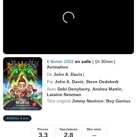
6 février 2002
en salle
|
1h 30min
|
Animation
De
John A. Davis
|
Par
John A. Davis
,
Steve Oedekerk
Avec
Debi Derryberry
,
Andrea Martin
,
Laraine Newman
Titre original
Jimmy Neutron: Boy Genius
Dès 6 ans
Presse
Spectateurs
Mes amis
3,3
2,8
--