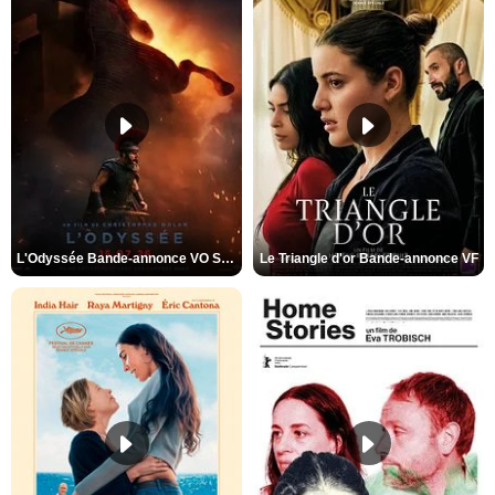
L'Odyssée Bande-annonce VO STFR
Le Triangle d'or Bande-annonce VF