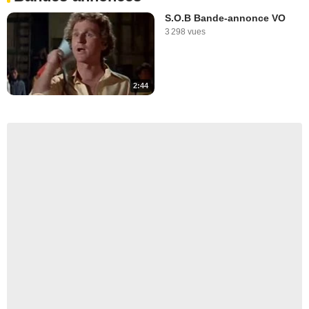
S.O.B Bande-annonce VO
3 298 vues
2:44