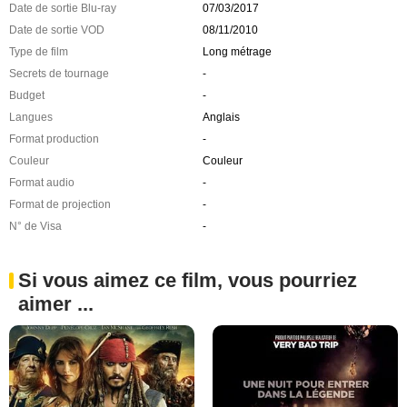
Date de sortie Blu-ray
07/03/2017
Date de sortie VOD
08/11/2010
Type de film
Long métrage
Secrets de tournage
-
Budget
-
Langues
Anglais
Format production
-
Couleur
Couleur
Format audio
-
Format de projection
-
N° de Visa
-
Si vous aimez ce film, vous pourriez
aimer ...