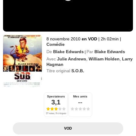
8 novembre 2010
en VOD
|
2h 02min
|
Comédie
De
Blake Edwards
Par
Blake Edwards
|
Avec
Julie Andrews
,
William Holden
,
Larry
Hagman
Titre original
S.O.B.
Spectateurs
Mes amis
3,1
--
37 notes, 9 critiques
VOD