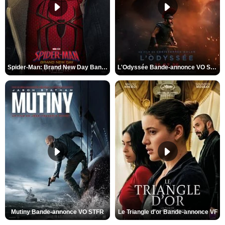
Spider-Man: Brand New Day Bande-annonce VO STFR
L'Odyssée Bande-annonce VO STFR
Mutiny Bande-annonce VO STFR
Le Triangle d'or Bande-annonce VF